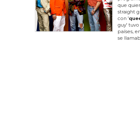
que quiere
straight 
con '
que
guy' tuvo
países, en
se llamab
tuvo el éx
empezarán
y se conv
unidos...
FAMOSOS 
Antoni 
'Queer 
La explíc
nambot en
de '
queer
a antoni 
eye
'... e
las fotos