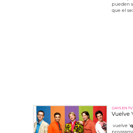
pueden s
que el se
GAYS EN TV
Vuelve '
vuelve '
q
programa