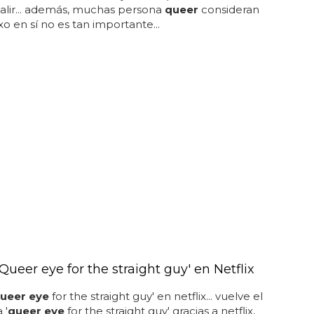
alir... además, muchas persona
queer
consideran
xo en sí no es tan importante...
Queer eye for the straight guy' en Netflix
ueer eye
for the straight guy' en netflix... vuelve el
 '
queer eye
for the straight guy' gracias a netflix,