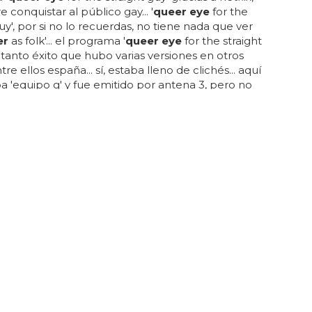
 conquistar al público gay... '
queer eye
for the
guy', por si no lo recuerdas, no tiene nada que ver
er
as folk'... el programa '
queer eye
for the straight
 tanto éxito que hubo varias versiones en otros
tre ellos españa... sí, estaba lleno de clichés... aquí
a 'equipo g' y fue emitido por antena 3, pero no
ito que había logrado a nivel internacional...
 a producirlos en primavera, así que toca esperar...
iertieron en superestrellas de la tv de estados
 ahora netflix ha encargado 8 nuevos episodios...
DESNUDOS
Porowski desnudo, el experto en cocina de
Eye'
ita escena de sexo gay con geoffrey couët y françois
 ‘théo & hugo&rsquo... es el más sexy de los fab 5
 eye
', es antonio porowski desnudo... veamos
porowski desnudo, el experto en cocina de '
queer
n la siguiente galería le verás en ropa interior junto a
 más calientes de su instagram... antoni es experto en