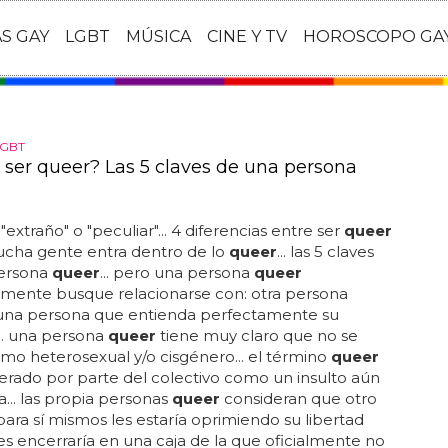
AS GAY
LGBT
MÚSICA
CINE Y TV
HOROSCOPO GA
LGBT
 ser queer? Las 5 claves de una persona
"extraño" o "peculiar"... 4 diferencias entre ser
queer
mucha gente entra dentro de lo
queer
... las 5 claves
ersona
queer
... pero una persona
queer
mente busque relacionarse con: otra persona
una persona que entienda perfectamente su
... una persona
queer
tiene muy claro que no se
mo heterosexual y/o cisgénero... el término
queer
erado por parte del colectivo como un insulto aún
a... las propia personas
queer
consideran que otro
ra sí mismos les estaría oprimiendo su libertad
les encerraría en una caja de la que oficialmente no