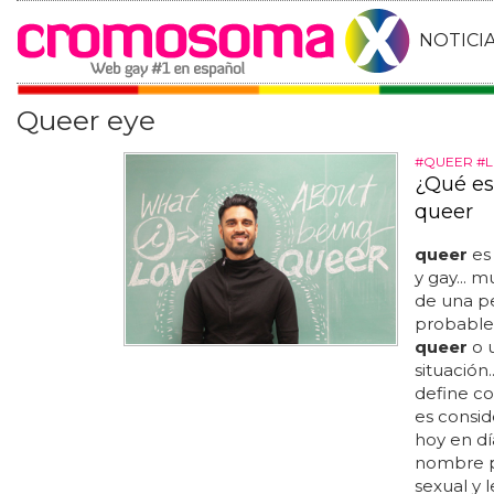
NOTICI
Queer eye
#QUEER #
¿Qué es
queer
queer
es 
y gay... 
de una p
probable
queer
o 
situación
define co
es consid
hoy en dí
nombre pa
sexual y 