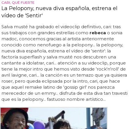
CARI, QUÉ FUERTE
La Pelopony, nueva diva española, estrena el
vídeo de 'Sentir'
Salva musté ha grabado el videoclip definitivo, cari: tras
sus trabajos con grandes estrellas como
rebeca
o sonia
madoc, conocemos gracias al artista anteriormente
conocido como nenofuego a la pelopony... la pelopony,
nueva diva española, estrena el vídeo de 'sentir': la
factoría superflash y salva musté nos descubren una
cantante a idolatrar, cari... atención a su videoclip, porque
tiene la mejor intro que hemos visto desde 'rock'n'roll' de
avril lavigne, cari... la canción es un temazo que ya quisiera
roser, pero queda eclipsada por la intro, cari, que hace
que aquel remake latino de 'gossip girl' nos parezca
merecedor de un emmy... disfruta de esta diva tan travesti
que es la pelopony... fastuoso nombre artístico...