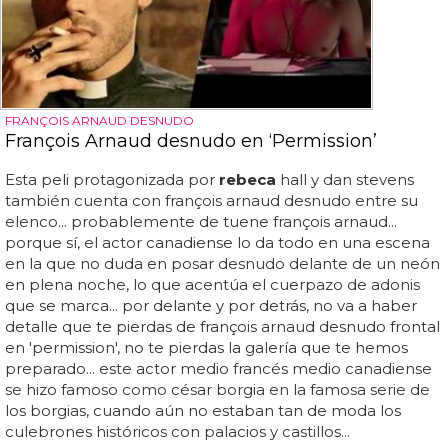
FRANÇOIS ARNAUD DESNUDO
François Arnaud desnudo en ‘Permission’
Esta peli protagonizada por
rebeca
hall y dan stevens
también cuenta con françois arnaud desnudo entre su
elenco... probablemente de tuene françois arnaud...
porque sí, el actor canadiense lo da todo en una escena
en la que no duda en posar desnudo delante de un neón
en plena noche, lo que acentúa el cuerpazo de adonis
que se marca... por delante y por detrás, no va a haber
detalle que te pierdas de françois arnaud desnudo frontal
en 'permission', no te pierdas la galería que te hemos
preparado... este actor medio francés medio canadiense
se hizo famoso como césar borgia en la famosa serie de
los borgias, cuando aún no estaban tan de moda los
culebrones históricos con palacios y castillos...