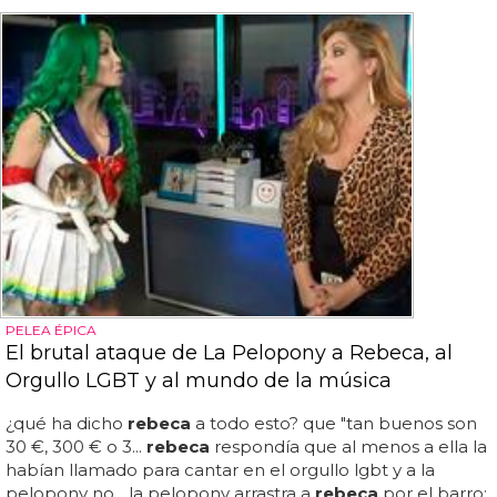
PELEA ÉPICA
El brutal ataque de La Pelopony a Rebeca, al
Orgullo LGBT y al mundo de la música
¿qué ha dicho
rebeca
a todo esto? que "tan buenos son
30 €, 300 € o 3...
rebeca
respondía que al menos a ella la
habían llamado para cantar en el orgullo lgbt y a la
pelopony no... la pelopony arrastra a
rebeca
por el barro: