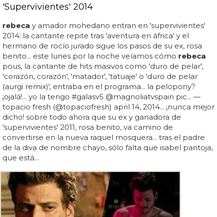
'Supervivientes' 2014
rebeca
y amador mohedano entran en 'supervivientes'
2014: la cantante repite tras 'aventura en áfrica' y el
hermano de rocío jurado sigue los pasos de su ex, rosa
benito... este lunes por la noche veíamos cómo
rebeca
pous, la cantante de hits masivos como 'duro de pelar',
'corazón, corazón', 'matador', 'tatuaje' o 'duro de pelar
(aurgi remix)', entraba en el programa... la pelopony?
¡ojalá!... yo la tengo #galasv5 @magnoliatvspain pic... —
topacio fresh (@topaciofresh) april 14, 2014... ¡nunca mejor
dicho! sobre todo ahora que su ex y ganadora de
'supervivientes' 2011, rosa benito, va camino de
convertirse en la nueva raquel mosquera... tras el padre
de la diva de nombre chayo, sólo falta que isabel pantoja,
que está...