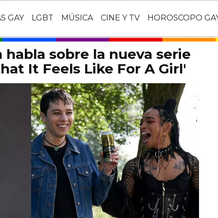
AS GAY
LGBT
MÚSICA
CINE Y TV
HOROSCOPO GA
habla sobre la nueva serie
at It Feels Like For A Girl'