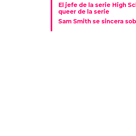
El jefe de la serie High S
queer de la serie
Sam Smith se sincera sob
Alex dice que los ocho episodios
experiencias vividas de las pers
cuando lo hace, tiene la oport
poco.
"Si una persona ve nuestro pr
trans y si cambia su creencia
algo especial."