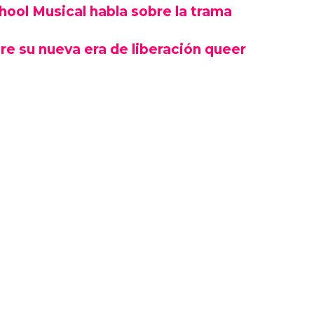
chool Musical habla sobre la trama
re su nueva era de liberación queer
 de la serie ofrecen "solo un vistazo" a las
onas trans. Pero creen que esta serie, al salir
unidad de educar a la gente al menos un
ograma que nunca ha conocido a una persona
s o abre su mente, entonces habremos logrado