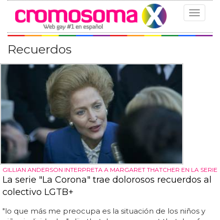
Toggle
navigat
Recuerdos
GILLIAN ANDERSON INTERPRETA A MARGARET THATCHER EN LA SERIE
La serie "La Corona" trae dolorosos recuerdos al
colectivo LGTB+
"lo que más me preocupa es la situación de los niños y