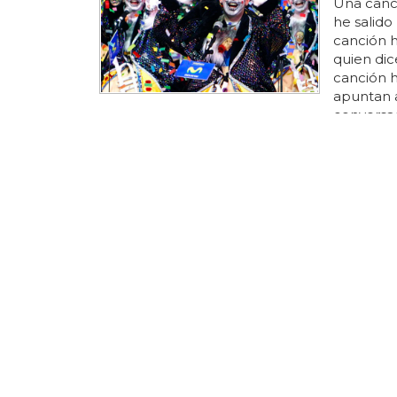
Una canc
he salido
canción 
quien dic
canción
apuntan 
conversa
hemos tom
info #yos
homofobia
las murg
obligada a
¿Cuál e
Sin emba
carnaval
mundo?es
tradicione
españa e
el
carnav
en difere