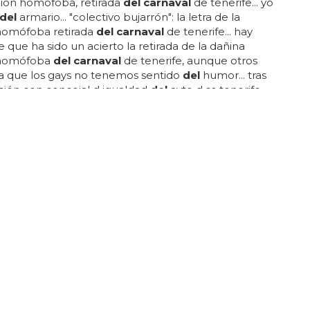
ión homófoba, retirada
del carnaval
de tenerife... yo
del
armario... "colectivo bujarrón": la letra de la
homófoba retirada
del carnaval
de tenerife... hay
e que ha sido un acierto la retirada de la dañina
 homófoba
del carnaval
de tenerife, aunque otros
a que los gays no tenemos sentido
del
humor... tras
ción con concejal d igualdad
del
ayto d sc tenerife,
ado la decisión de retirar la canción se dará más
oyfufa... es otra de las polémicas relacionadas con la
 de la semana: la afilarmónica ni fu ni fa, clásica de
as
del carnaval
de santa cruz de tenerife, se ha visto
 retirar una...
s el carnaval más antiguo del mundo?
rgo, hay una versión mucho más reciente
del
español... ¿dónde es el
carnaval
más famoso
del
paña es famosa por su cultura única y sus
s, incluido el
carnaval
... otro
carnaval
antiguo de
s el
carnaval
de cadiz, que se remonta al siglo xvi...
al
es una fiesta que se celebra durante todo el año
ntes partes
del
mundo... se conoce como el