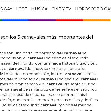
AS GAY
LGBT
MÚSICA
CINE Y TV
HOROSCOPO GA
 son los 3 carnavales más importantes del
?
aces son una parte importante
del carnaval
de
n conclusión, el
carnaval
de cádiz es el segundo
rnaval del
mundo, con una larga historia y tradición...
s, el
carnaval
de cádiz, se encuentra entre los
del
mundo... en conclusión, los tres
carnaval
es más
tes
del
mundo son el
carnaval
de cádiz, el
carnaval
lmas de gran canaria y el
carnaval
de santa cruz de
 el
carnaval
de santa cruz de tenerife es el segundo
más famoso de españa... esto lo diferencia
del
de río, que es más conocido por sus bailes y desfiles
. ¿cuál es el segundo
carnaval
mejor
del
mundo?
uenta con varios
carnaval
es emblemáticos, cada