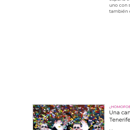
uno con su
también 
¿HOMOFOBI
Una can
Tenerif