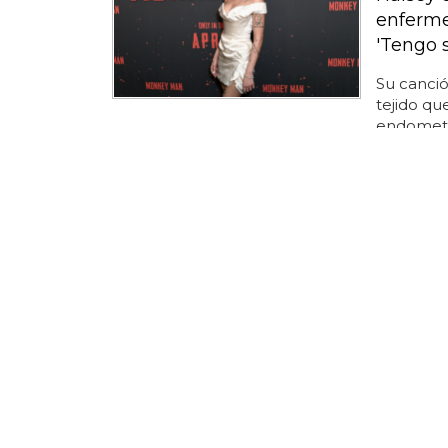
enferme
'Tengo s
Su canción
tejido qu
endometri
problemas 
"without 
endometr
estaban e
causado p
dos años
bolsa de
principio
me gusta 
enfermeda
"¡GRACIAS
Miss Ar
han cas