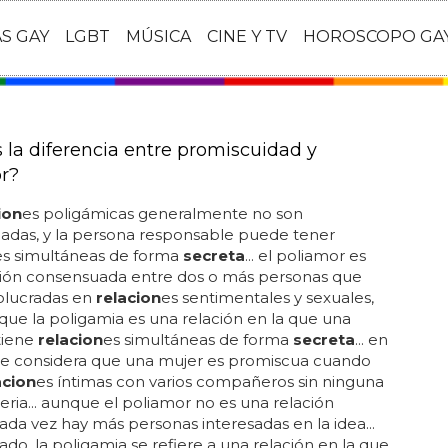
AS GAY
LGBT
MÚSICA
CINE Y TV
HOROSCOPO GA
s la diferencia entre promiscuidad y
r?
ion
es poligámicas generalmente no son
adas, y la persona responsable puede tener
es simultáneas de forma
secreta
... el poliamor es
ción consensuada entre dos o más personas que
olucradas en
relacion
es sentimentales y sexuales,
que la poligamia es una relación en la que una
tiene
relacion
es simultáneas de forma
secreta
... en
 se considera que una mujer es promiscua cuando
acion
es íntimas con varios compañeros sin ninguna
seria... aunque el poliamor no es una relación
da vez hay más personas interesadas en la idea...
lado, la poligamia se refiere a una relación en la que