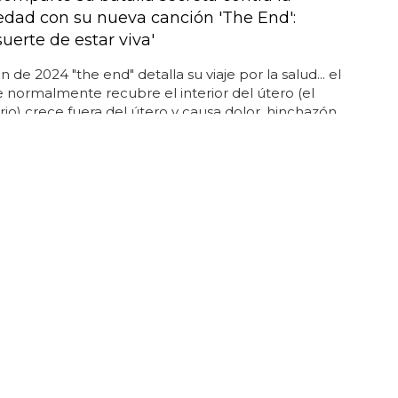
dad con su nueva canción 'The End':
uerte de estar viva'
 de 2024 "the end" detalla su viaje por la salud... el
e normalmente recubre el interior del útero (el
o) crece fuera del útero y causa dolor, hinchazón,
intestinales y de vejiga e infertilidad... la estrella de
me" también ha compartido su experiencia con la
iosis, creyendo que su aborto espontáneo mientras
n el escenario durante su gira podría haber sido
or esta enfermedad... el padre de uno canta: "cada
, un médico dice que estoy enfermo/saca una nueva
 trucos/entonces me la echan encima/en un
 era mi cerebro, luego un esqueleto dolorido/y no
quejarme, pero lo siento"... sin embargo, la
d no tiene cura...
 POR TODO EL CARIÑO! ESTAMOS MUY FELICES"
gentina y Miss Puerto Rico revelan que se
ado tras dos años de relación secreta