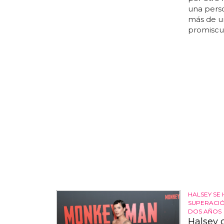
una pers
más de un
promiscuo
HALSEY SE
SUPERACIÓ
DOS AÑOS
Halsey 