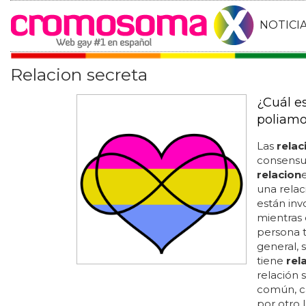
NOTICI
Relacion secreta
¿Cuál e
poliamo
Las
relac
consensu
relacion
una rela
están inv
mientras 
persona 
general,
tiene
rel
relación 
común, ca
por otro 