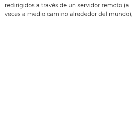
redirigidos a través de un servidor remoto (a
veces a medio camino alrededor del mundo),
puede ralentizar un poco las cosas,
especialmente si estás transmitiendo o
subiendo archivos grandes.
Además, algunos sitios web y aplicaciones no
siempre funcionan bien con las VPN. Por
ejemplo, tu banco puede marcar tu inicio de
sesión si de repente accedes a tu cuenta
desde un servidor del Reino Unido mientras
estás físicamente en Tailandia, lo que activará
alertas de seguridad/fraude. Nos ha pasado
unas cuantas veces. Cuando ocurre,
simplemente desconectamos rápidamente la
VPN para completar una transacción o