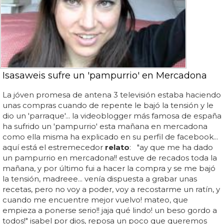
Isasaweis sufre un 'pampurrio' en Mercadona
La jóven promesa de antena 3 televisión estaba haciendo
unas compras cuando de repente le bajó la tensión y le
dio un 'parraque'... la videoblogger más famosa de españa
ha sufrido un 'pampurrio' esta mañana en mercadona
como ella misma ha explicado en su perfil de facebook...
aquí está el estremecedor
relato
: "ay que me ha dado
un pampurrio en mercadona!! estuve de recados toda la
mañana, y por último fui a hacer la compra y se me bajó
la tensión, madreee... venía dispuesta a grabar unas
recetas, pero no voy a poder, voy a recostarme un ratín, y
cuando me encuentre mejor vuelvo! mateo, que
empieza a ponerse serio!! jaja qué lindo! un beso gordo a
todos!" isabel por dios, reposa un poco que queremos