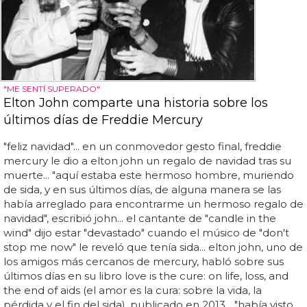
"ME SENTÍ SUPERADO"
Elton John comparte una historia sobre los
últimos días de Freddie Mercury
"feliz navidad"... en un conmovedor gesto final, freddie
mercury le dio a elton john un regalo de navidad tras su
muerte... "aquí estaba este hermoso hombre, muriendo
de sida, y en sus últimos días, de alguna manera se las
había arreglado para encontrarme un hermoso regalo de
navidad", escribió john... el cantante de "candle in the
wind" dijo estar "devastado" cuando el músico de "don't
stop me now" le reveló que tenía sida... elton john, uno de
los amigos más cercanos de mercury, habló sobre sus
últimos días en su libro love is the cure: on life, loss, and
the end of aids (el amor es la cura: sobre la vida, la
pérdida y el fin del sida), publicado en 2013... "había visto