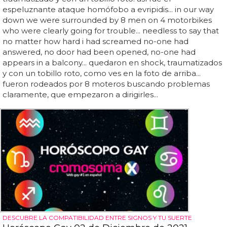
espeluznante ataque homófobo a evripidis... in our way
down we were surrounded by 8 men on 4 motorbikes
who were clearly going for trouble... needless to say that
no matter how hard i had screamed no-one had
answered, no door had been opened, no-one had
appears in a balcony... quedaron en shock, traumatizados
y con un tobillo roto, como ves en la foto de arriba...
fueron rodeados por 8 moteros buscando problemas
claramente, que empezaron a dirigirles...
DESCUBRE LA COMPATIBILIDAD ENTRE SIGNOS Y TU SUERTE