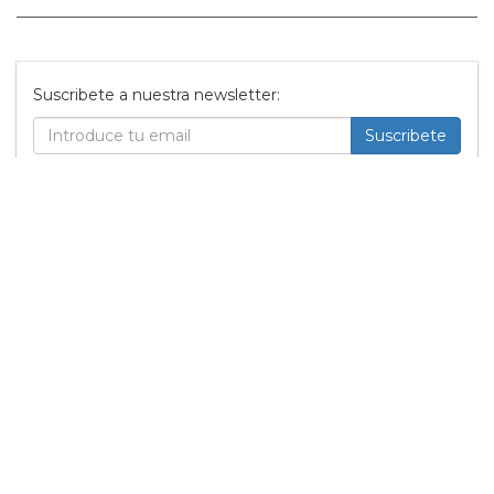
Suscribete a nuestra newsletter:
Suscribete
Acepto los
terminos y condiciones
y la
política de
privacidad
.
Noticias relacionadas
Los derechos humanos
disminuyen en todo el
mundo
15 Enero