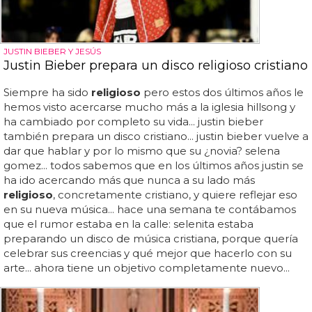
JUSTIN BIEBER Y JESÚS
Justin Bieber prepara un disco religioso cristiano
Siempre ha sido
religioso
pero estos dos últimos años le
hemos visto acercarse mucho más a la iglesia hillsong y
ha cambiado por completo su vida... justin bieber
también prepara un disco cristiano... justin bieber vuelve a
dar que hablar y por lo mismo que su ¿novia? selena
gomez... todos sabemos que en los últimos años justin se
ha ido acercando más que nunca a su lado más
religioso
, concretamente cristiano, y quiere reflejar eso
en su nueva música... hace una semana te contábamos
que el rumor estaba en la calle: selenita estaba
preparando un disco de música cristiana, porque quería
celebrar sus creencias y qué mejor que hacerlo con su
arte... ahora tiene un objetivo completamente nuevo...