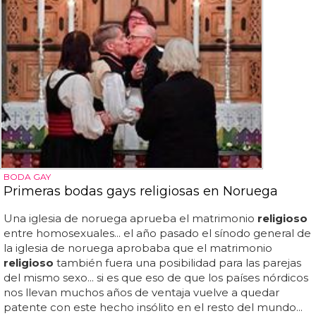
BODA GAY
Primeras bodas gays religiosas en Noruega
Una iglesia de noruega aprueba el matrimonio
religioso
entre homosexuales... el año pasado el sínodo general de
la iglesia de noruega aprobaba que el matrimonio
religioso
también fuera una posibilidad para las parejas
del mismo sexo... si es que eso de que los países nórdicos
nos llevan muchos años de ventaja vuelve a quedar
patente con este hecho insólito en el resto del mundo...