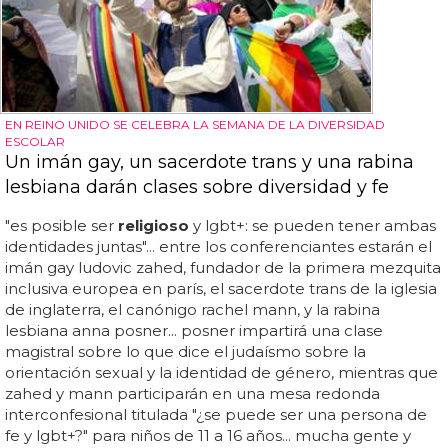
EN REINO UNIDO SE CELEBRA LA SEMANA DE LA DIVERSIDAD
ESCOLAR
Un imán gay, un sacerdote trans y una rabina
lesbiana darán clases sobre diversidad y fe
"es posible ser
religioso
y lgbt+: se pueden tener ambas
identidades juntas"... entre los conferenciantes estarán el
imán gay ludovic zahed, fundador de la primera mezquita
inclusiva europea en parís, el sacerdote trans de la iglesia
de inglaterra, el canónigo rachel mann, y la rabina
lesbiana anna posner... posner impartirá una clase
magistral sobre lo que dice el judaísmo sobre la
orientación sexual y la identidad de género, mientras que
zahed y mann participarán en una mesa redonda
interconfesional titulada "¿se puede ser una persona de
fe y lgbt+?" para niños de 11 a 16 años... mucha gente y