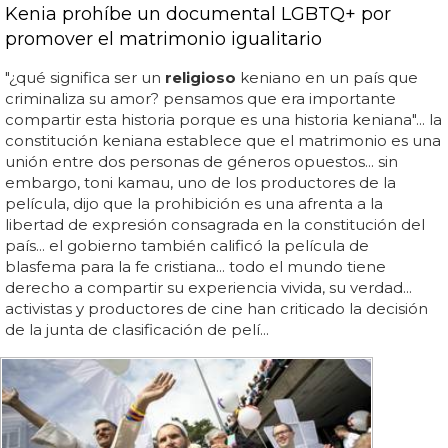
Kenia prohíbe un documental LGBTQ+ por
promover el matrimonio igualitario
"¿qué significa ser un
religioso
keniano en un país que
criminaliza su amor? pensamos que era importante
compartir esta historia porque es una historia keniana"... la
constitución keniana establece que el matrimonio es una
unión entre dos personas de géneros opuestos... sin
embargo, toni kamau, uno de los productores de la
película, dijo que la prohibición es una afrenta a la
libertad de expresión consagrada en la constitución del
país... el gobierno también calificó la película de
blasfema para la fe cristiana... todo el mundo tiene
derecho a compartir su experiencia vivida, su verdad...
activistas y productores de cine han criticado la decisión
de la junta de clasificación de pelí...