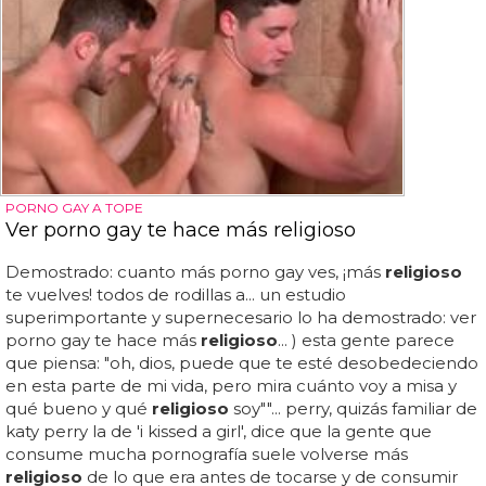
PORNO GAY A TOPE
Ver porno gay te hace más religioso
Demostrado: cuanto más porno gay ves, ¡más
religioso
te vuelves! todos de rodillas a... un estudio
superimportante y supernecesario lo ha demostrado: ver
porno gay te hace más
religioso
... ) esta gente parece
que piensa: "oh, dios, puede que te esté desobedeciendo
en esta parte de mi vida, pero mira cuánto voy a misa y
qué bueno y qué
religioso
soy""... perry, quizás familiar de
katy perry la de 'i kissed a girl', dice que la gente que
consume mucha pornografía suele volverse más
religioso
de lo que era antes de tocarse y de consumir