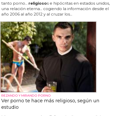
tanto porno...
religioso
s e hipócritas en estados unidos,
una relación eterna... cogiendo la información desde el
año 2006 al año 2012 y al cruzar los...
REZANDO Y MIRANDO PORNO
Ver porno te hace más religioso, según un
estudio