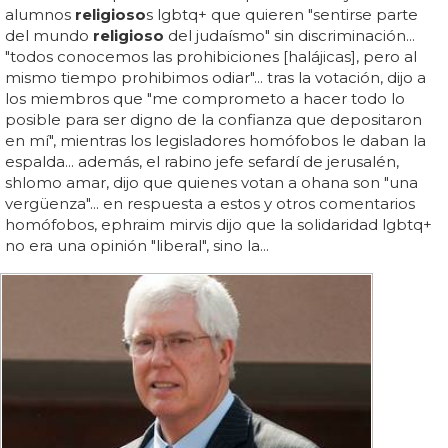
alumnos
religioso
s lgbtq+ que quieren "sentirse parte
del mundo
religioso
del judaísmo" sin discriminación...
"todos conocemos las prohibiciones [halájicas], pero al
mismo tiempo prohibimos odiar"... tras la votación, dijo a
los miembros que "me comprometo a hacer todo lo
posible para ser digno de la confianza que depositaron
en mí", mientras los legisladores homófobos le daban la
espalda... además, el rabino jefe sefardí de jerusalén,
shlomo amar, dijo que quienes votan a ohana son "una
vergüenza"... en respuesta a estos y otros comentarios
homófobos, ephraim mirvis dijo que la solidaridad lgbtq+
no era una opinión "liberal", sino la...