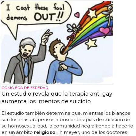
COMO ERA DE ESPERAR
Un estudio revela que la terapia anti gay
aumenta los intentos de suicidio
El estudio también determina que, mientras los blancos
son los más propensos a buscar terapias de curación de
su homosexualidad, la comunidad negra tiende a hacerlo
en un ámbito
religioso
... h meyer, uno de los doctores