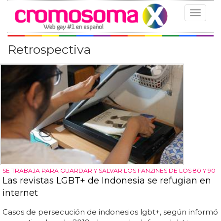
Toggle
navigat
Retrospectiva
SE TRABAJA PARA GUARDAR Y SALVAR LOS FANZINES DE LOS 80 Y 90
Las revistas LGBT+ de Indonesia se refugian en
internet
Casos de persecución de indonesios lgbt+, según informó