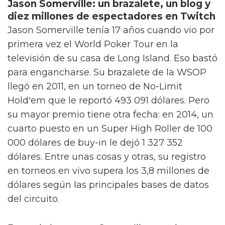
Jason Somerville: un brazalete, un blog y
diez millones de espectadores en Twitch
Jason Somerville tenía 17 años cuando vio por
primera vez el World Poker Tour en la
televisión de su casa de Long Island. Eso bastó
para engancharse. Su brazalete de la WSOP
llegó en 2011, en un torneo de No-Limit
Hold'em que le reportó 493 091 dólares. Pero
su mayor premio tiene otra fecha: en 2014, un
cuarto puesto en un Super High Roller de 100
000 dólares de buy-in le dejó 1 327 352
dólares. Entre unas cosas y otras, su registro
en torneos en vivo supera los 3,8 millones de
dólares según las principales bases de datos
del circuito.