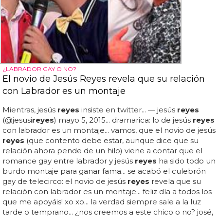
¿LABRADOR GAY O NO?
El novio de Jesús Reyes revela que su relación
con Labrador es un montaje
Mientras, jesús
reyes
insiste en twitter... — jesús
reyes
(@jesusi
reyes
) mayo 5, 2015... dramarica: lo de jesús
reyes
con labrador es un montaje... vamos, que el novio de jesús
reyes
(que contento debe estar, aunque dice que su
relación ahora pende de un hilo) viene a contar que el
romance gay entre labrador y jesús
reyes
ha sido todo un
burdo montaje para ganar fama... se acabó el culebrón
gay de telecirco: el novio de jesús
reyes
revela que su
relación con labrador es un montaje... feliz día a todos los
que me apoyáis! xo xo... la verdad siempre sale a la luz
tarde o temprano... ¿nos creemos a este chico o no? josé,