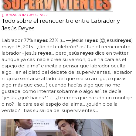
¿LABRADOR GAY O NO?
Todo sobre el reencuentro entre Labrador y
Jesús Reyes
Labrador 77%
reyes
23% ;)... — jesús
reyes
(@jesusi
reyes
)
mayo 18, 2015... ¿fin del culebrón? así fue el reencuentro
labrador - jesús
reyes
... pero jesús
reyes
dice en twitter,
aunque ya casi nadie cree su versión, que "la cara es el
espejo del alma" e incita a pensar que labrador oculta
algo... en el plató del debate de 'supervivientes', labrador
ni quiso sentarse al lado del que era su amigo, o quizás
algo más que eso... ) cuando hacías algo que no me
gustaba, como intentar sobarme o algo así, te decía
`jesús, ¿qué haces?´ (... ¿te crees que ha sido un montaje
o no?... la cara es el espejo del alma... ¿quién dice la
verdad?... tras su salida de 'supervivientes'...