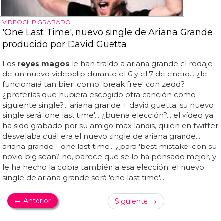
VIDEOCLIP GRABADO
'One Last Time', nuevo single de Ariana Grande
producido por David Guetta
Los
reyes magos
le han traído a ariana grande el rodaje
de un nuevo videoclip durante el 6 y el 7 de enero... ¿le
funcionará tan bien como 'break free' con zedd?
¿preferías que hubiera escogido otra canción como
siguiente single?... ariana grande + david guetta: su nuevo
single será 'one last time'... ¿buena elección?... el vídeo ya
ha sido grabado por su amigo max landis, quien en twitter
desvelaba cuál era el nuevo single de ariana grande...
ariana grande - one last time... ¿para 'best mistake' con su
novio big sean? no, parece que se lo ha pensado mejor, y
le ha hecho la cobra también a esa elección: el nuevo
single de ariana grande será 'one last time'...
← Anterior
Siguiente →