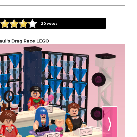
20
votos
aul's Drag Race LEGO
⟩