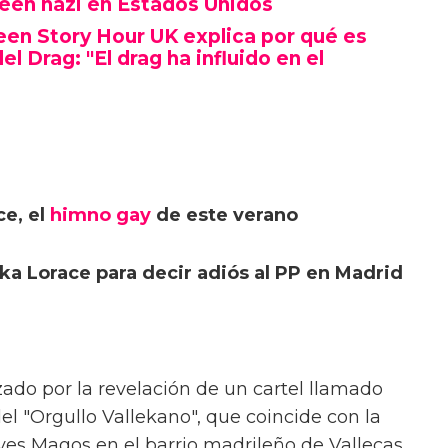
een nazi en Estados Unidos
en Story Hour UK explica por qué es
del Drag: "El drag ha influido en el
ce, el
himno gay
de este verano
Kika Lorace para decir adiós al PP en Madrid
ado por la revelación de un cartel llamado
el "Orgullo Vallekano", que coincide con la
yes Magos en el barrio madrileño de Vallecas.