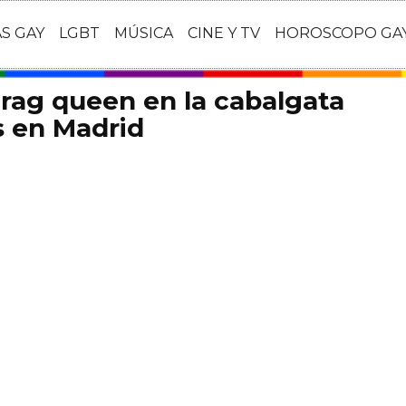
AS GAY
LGBT
MÚSICA
CINE Y TV
HOROSCOPO GA
rag queen en la cabalgata
s en Madrid