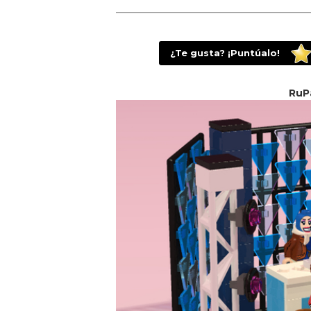
¿Te gusta? ¡Puntúalo!
RuP