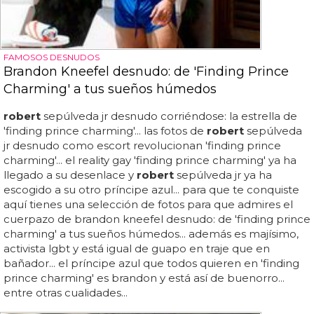
FAMOSOS DESNUDOS
Brandon Kneefel desnudo: de 'Finding Prince
Charming' a tus sueños húmedos
robert
sepúlveda jr desnudo corriéndose: la estrella de
'finding prince charming'... las fotos de
robert
sepúlveda
jr desnudo como escort revolucionan 'finding prince
charming'... el reality gay 'finding prince charming' ya ha
llegado a su desenlace y
robert
sepúlveda jr ya ha
escogido a su otro príncipe azul... para que te conquiste
aquí tienes una selección de fotos para que admires el
cuerpazo de brandon kneefel desnudo: de 'finding prince
charming' a tus sueños húmedos... además es majísimo,
activista lgbt y está igual de guapo en traje que en
bañador... el príncipe azul que todos quieren en 'finding
prince charming' es brandon y está así de buenorro...
entre otras cualidades...