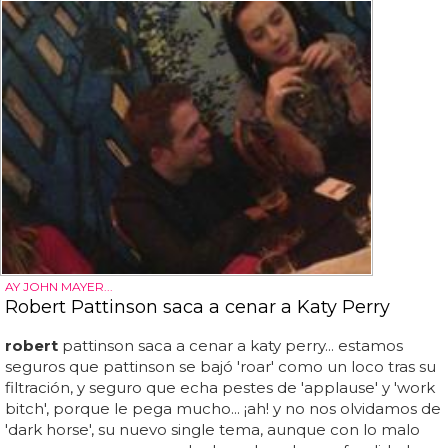
AY JOHN MAYER...
Robert Pattinson saca a cenar a Katy Perry
robert
pattinson saca a cenar a katy perry... estamos
seguros que pattinson se bajó 'roar' como un loco tras su
filtración, y seguro que echa pestes de 'applause' y 'work
bitch', porque le pega mucho... ¡ah! y no nos olvidamos de
'dark horse', su nuevo single tema, aunque con lo malo