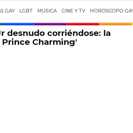
AS GAY
LGBT
MÚSICA
CINE Y TV
HOROSCOPO GA
r desnudo corriéndose: la
g Prince Charming'