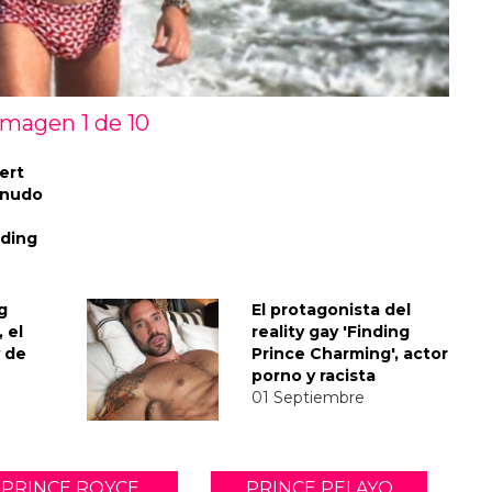
Imagen 1 de
10
ert
snudo
nding
g
El protagonista del
 el
reality gay 'Finding
y de
Prince Charming', actor
porno y racista
01 Septiembre
PRINCE ROYCE
PRINCE PELAYO