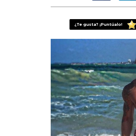
¿Te gusta? ¡Puntúalo!