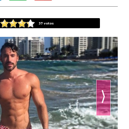
37
votos
⟩