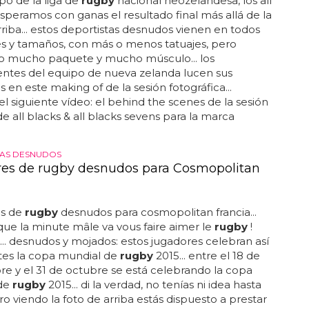
po de la liga de
rugby
nacional neozelandesa, los all
 esperamos con ganas el resultado final más allá de la
rriba... estos deportistas desnudos vienen en todos
es y tamaños, con más o menos tatuajes, pero
 mucho paquete y mucho músculo... los
tes del equipo de nueva zelanda lucen sus
 en este making of de la sesión fotográfica...
del siguiente vídeo: el behind the scenes de la sesión
de all blacks & all blacks sevens para la marca
TAS DESNUDOS
es de rugby desnudos para Cosmopolitan
s de
rugby
desnudos para cosmopolitan francia...
que la minute mâle va vous faire aimer le
rugby
!
.. desnudos y mojados: estos jugadores celebran así
tes la copa mundial de
rugby
2015... entre el 18 de
e y el 31 de octubre se está celebrando la copa
de
rugby
2015... di la verdad, no tenías ni idea hasta
ro viendo la foto de arriba estás dispuesto a prestar