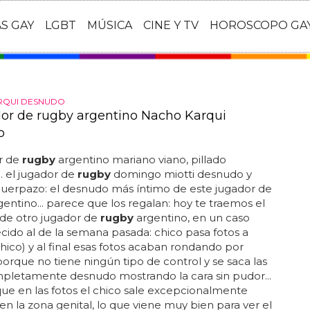
AS GAY
LGBT
MÚSICA
CINE Y TV
HOROSCOPO GA
RQUI DESNUDO
dor de rugby argentino Nacho Karqui
o
r de
rugby
argentino mariano viano, pillado
. el jugador de
rugby
domingo miotti desnudo y
 cuerpazo: el desnudo más íntimo de este jugador de
entino... parece que los regalan: hoy te traemos el
de otro jugador de
rugby
argentino, en un caso
ido al de la semana pasada: chico pasa fotos a
chico) y al final esas fotos acaban rondando por
porque no tiene ningún tipo de control y se saca las
pletamente desnudo mostrando la cara sin pudor...
que en las fotos el chico sale excepcionalmente
en la zona genital, lo que viene muy bien para ver el