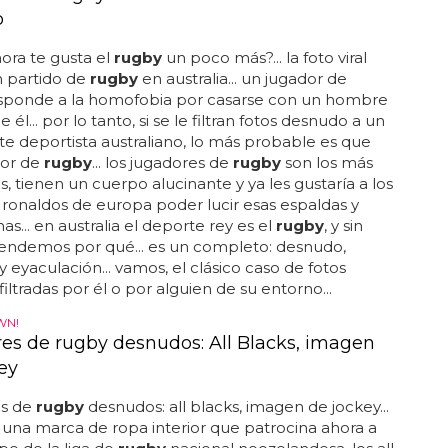
o
ora te gusta el
rugby
un poco más?... la foto viral
n partido de
rugby
en australia... un jugador de
sponde a la homofobia por casarse con un hombre
él... por lo tanto, si se le filtran fotos desnudo a un
e deportista australiano, lo más probable es que
dor de
rugby
... los jugadores de
rugby
son los más
, tienen un cuerpo alucinante y ya les gustaría a los
s ronaldos de europa poder lucir esas espaldas y
as... en australia el deporte rey es el
rugby
, y sin
endemos por qué... es un completo: desnudo,
y eyaculación... vamos, el clásico caso de fotos
iltradas por él o por alguien de su entorno...
WN!
es de rugby desnudos: All Blacks, imagen
ey
s de
rugby
desnudos: all blacks, imagen de jockey...
 una marca de ropa interior que patrocina ahora a