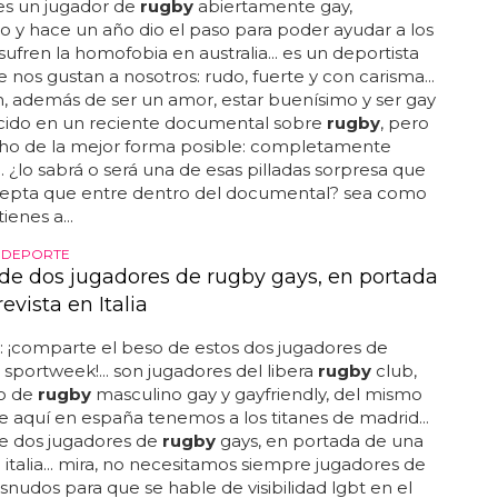
 es un jugador de
rugby
abiertamente gay,
no y hace un año dio el paso para poder ayudar a los
ufren la homofobia en australia... es un deportista
e nos gustan a nosotros: rudo, fuerte y con carisma...
, además de ser un amor, estar buenísimo y ser gay
cido en un reciente documental sobre
rugby
, pero
cho de la mejor forma posible: completamente
. ¿lo sabrá o será una de esas pilladas sorpresa que
acepta que entre dentro del documental? sea como
tienes a...
L DEPORTE
 de dos jugadores de rugby gays, en portada
evista en Italia
 ¡comparte el beso de estos dos jugadores de
sportweek!... son jugadores del libera
rugby
club,
o de
rugby
masculino gay y gayfriendly, del mismo
aquí en españa tenemos a los titanes de madrid...
de dos jugadores de
rugby
gays, en portada de una
n italia... mira, no necesitamos siempre jugadores de
nudos para que se hable de visibilidad lgbt en el