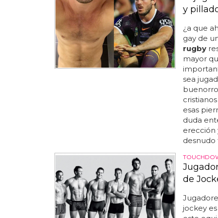
y pillad
¿a que ah
gay de u
rugby
re
mayor que 
important
sea juga
buenorros
cristiano
esas piern
duda ent
erección 
desnudo f
TOUCHDO
Jugador
de Jock
Jugadore
jockey es