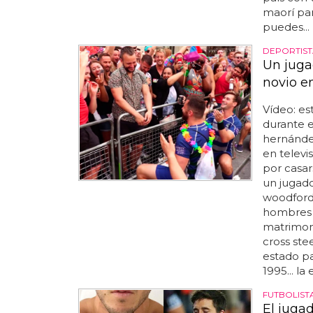
maorí par
puedes...
DEPORTIST
Un juga
novio e
Vídeo: es
durante e
hernández
en televi
por casar
un jugad
woodford, 
hombres 
matrimoni
cross ste
estado pa
1995... l
FUTBOLIST
El juga