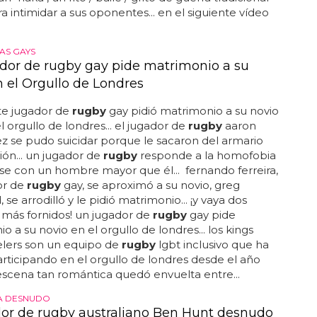
a intimidar a sus oponentes... en el siguiente vídeo
AS GAYS
dor de rugby gay pide matrimonio a su
n el Orgullo de Londres
te jugador de
rugby
gay pidió matrimonio a su novio
l orgullo de londres... el jugador de
rugby
aaron
 se pudo suicidar porque le sacaron del armario
sión... un jugador de
rugby
responde a la homofobia
se con un hombre mayor que él... fernando ferreira,
or de
rugby
gay, se aproximó a su novio, greg
se arrodilló y le pidió matrimonio... ¡y vaya dos
más fornidos! un jugador de
rugby
gay pide
o a su novio en el orgullo de londres... los kings
elers son un equipo de
rugby
lgbt inclusivo que ha
rticipando en el orgullo de londres desde el año
a escena tan romántica quedó envuelta entre...
A DESNUDO
dor de rugby australiano Ben Hunt desnudo