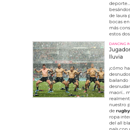
deporte..
besándose
de laura 
bocas en 
más conse
estos dos
DANCING IN
Jugador
lluvia
¡cómo ha
desnudos 
bailando b
desnudan 
maorí... 
realmente
nuestro p
de
rugby
ropa inte
del all bl
país con u