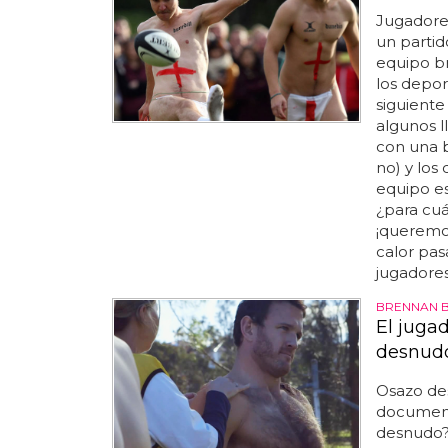
Jugadore
un partid
equipo br
los depor
siguiente
algunos l
con una b
no) y los
equipo e
¿para cuá
¡queremos
calor pas
jugadores.
BRENNAN 
El juga
desnud
Osazo de
documenta
desnudo? 