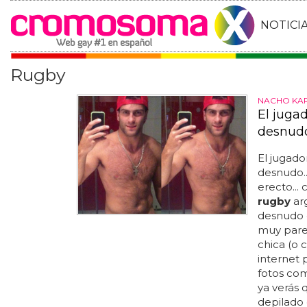
NOTICI
Rugby
NACHO KA
El juga
desnud
El jugado
desnudo..
erecto...
rugby
arg
desnudo 
muy parec
chica (o 
internet 
fotos com
ya verás 
depilado 