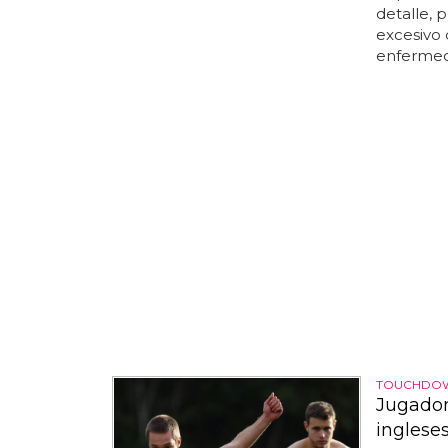
detalle, 
excesivo d
enfermed
TOUCHDO
Jugador
inglese