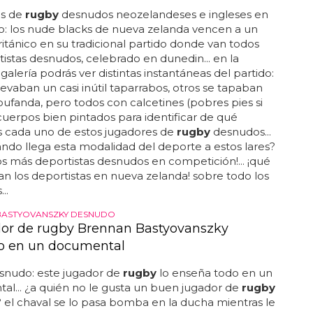
s de
rugby
desnudos neozelandeses e ingleses en
o: los nude blacks de nueva zelanda vencen a un
itánico en su tradicional partido donde van todos
tistas desnudos, celebrado en dunedin... en la
 galería podrás ver distintas instantáneas del partido:
levaban un casi inútil taparrabos, otros se tapaban
ufanda, pero todos con calcetines (pobres pies si
 cuerpos bien pintados para identificar de qué
s cada uno de estos jugadores de
rugby
desnudos...
ndo llega esta modalidad del deporte a estos lares?
 más deportistas desnudos en competición!... ¡qué
an los deportistas en nueva zelanda! sobre todo los
..
BASTYOVANSZKY DESNUDO
dor de rugby Brennan Bastyovanszky
o en un documental
snudo: este jugador de
rugby
lo enseña todo en un
l... ¿a quién no le gusta un buen jugador de
rugby
el chaval se lo pasa bomba en la ducha mientras le