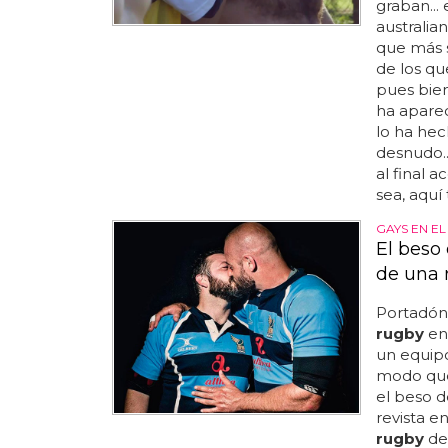
graban...
australia
que más s
de los qu
pues bien
ha apare
lo ha he
desnudo..
al final 
sea, aquí 
GAYS EN E
El beso
de una r
Portadón:
rugby
en 
un equip
modo que 
el beso 
revista e
rugby
des