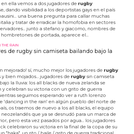
. en ella vemos a dos jugadores de
rugby
, dando visibilidad a los deportistas gays en el país
pausini... una buena pregunta para callar muchas
italia y tratar de erradicar la homofobia en sectores
rvadores... junto a stefano y giacomo, nombres de
 hombretones de portada, aparece el...
 THE RAIN
es de rugby sin camiseta bailando bajo la
n mejorado! sí, mucho mejor los jugadores de
rugby
y bien mojados... jugadores de
rugby
sin camiseta
ajo la lluvia: los all blacks de nueva zelanda se
y celebran su victoria con un grito de guerra
mientras seguimos esperando ver a ruth lorenzo
 'dancing in the rain' en algún pueblo del norte de
aís, os traemos de nuevo a los all blacks, el equipo
neozelandés que ya se desnudó para un marca de
rior, pero esta vez pasados por agua... los jugadores
ack celebraron su victoria en la final de la copa de su
n "haka", un rito / baile / grito de guerra tradicional