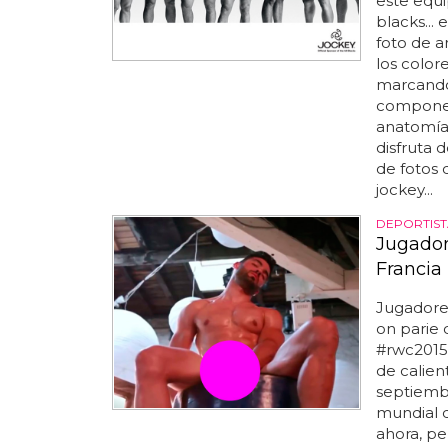
este equi
blacks...
foto de a
los color
marcando
componen
anatomías
disfruta 
de fotos 
jockey...
DEPORTIS
Jugador
Francia
Jugadore
on parie 
#rwc2015.
de calien
septiembr
mundial 
ahora, pe