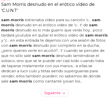
Sam Morris desnudo en el erótico vídeo de
'C.U.N.T'
sam morris
estrenaba vídeo para su canción 'c...
sam
morris
desnudo en el erótico vídeo de 'c... t' de
sam
morris
desnudo es lo más guarro que verás hoy... poco
tardará youtube en quitar el erótico vídeo de
sam morris
y 'c... en esta entrada te dejamos con una sesión de fotos
con
sam morris
desnudo por completo en la ducha,
¿pero quieres verle en acción?... t' cuando se percate de
que no sólo sale
sam morris
desnudo lamiéndose el
sobaco, sino que se le puede ver casi todo cuando trata
de taparse malamente con sus manos... si ellas se
dedican a lucir culo y tetas siendo superguarras para
vender, ellos también pueden: no sabemos de dónde
sale
sam morris
como cantante (¡vivan los...
Siguiente →