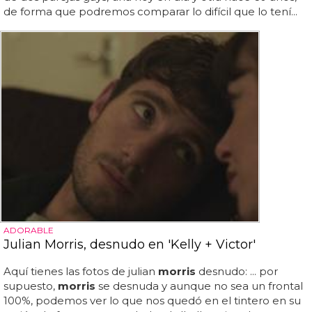
de forma que podremos comparar lo difícil que lo tení...
ADORABLE
Julian Morris, desnudo en 'Kelly + Victor'
Aquí tienes las fotos de julian
morris
desnudo: ... por
supuesto,
morris
se desnuda y aunque no sea un frontal
100%, podemos ver lo que nos quedó en el tintero en su