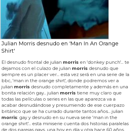
Julian Morris desnudo en 'Man In An Orange
Shirt'
El desnudo frontal de julian
morris
en 'donkey punch'... te
dejamos con el culazo de julian
morris
desnudo que
siempre es un placer ver... esta vez será en una serie de la
bbc, 'man in the orange shirt', donde podremos ver a
julian
morris
desnudo completamente y además en una
bonita relación gay... julian
morris
tiene muy claro que
todas las películas o series en las que aparezca va a
acabar desnudándose y presumiendo de ese cuerpazo
británico que se ha currado durante tantos años... julian
morris
: gay y desnudo en su nueva serie 'man in the
orange shirt'... esta miniserie cuenta dos historias paralelas
de dos parejas gays, una hoy en día y otra hace 60 años,