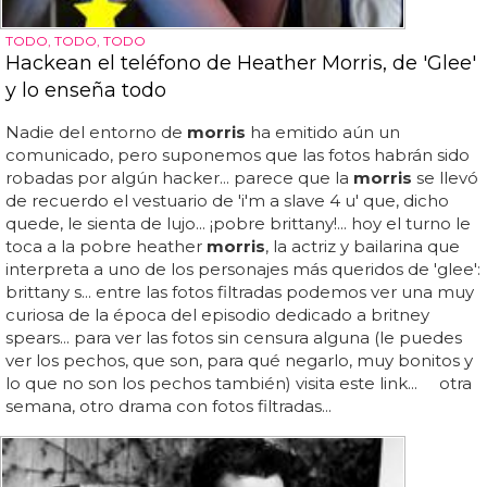
TODO, TODO, TODO
Hackean el teléfono de Heather Morris, de 'Glee'
y lo enseña todo
Nadie del entorno de
morris
ha emitido aún un
comunicado, pero suponemos que las fotos habrán sido
robadas por algún hacker... parece que la
morris
se llevó
de recuerdo el vestuario de 'i'm a slave 4 u' que, dicho
quede, le sienta de lujo... ¡pobre brittany!... hoy el turno le
toca a la pobre heather
morris
, la actriz y bailarina que
interpreta a uno de los personajes más queridos de 'glee':
brittany s... entre las fotos filtradas podemos ver una muy
curiosa de la época del episodio dedicado a britney
spears... para ver las fotos sin censura alguna (le puedes
ver los pechos, que son, para qué negarlo, muy bonitos y
lo que no son los pechos también) visita este link... otra
semana, otro drama con fotos filtradas...