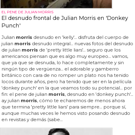
EL PENE DE JULIAN MORRIS
El desnudo frontal de Julian Morris en 'Donkey
Punch'
Julian
morris
desnudo en 'kelly'... disfruta del cuerpo de
julian
morris
desnudo integral... nuevas fotos del desnudo
de julian
morris
de 'pretty little liars'... seguro que los
americanos piensan que es algo muy europeo... vamos,
que ya que se desnuda, lo hace completamente y sin
ningún tipo de vergüenza... el adorable y gamberro
británico con cara de no romper un plato nos ha tenido
locos durante años, pero ha tenido que ser en la película
'donkey punch' en la que veamos todo su potencial... por
fin: el pene de julian
morris
, desnudo en 'donkey punch'...
ay julian
morris
, cómo te echaremos de menos ahora
que termina 'pretty little liars' para siempre... porque sí,
aunque muchas veces le hemos visto posando desnudo
en revistas y demás (sabe...