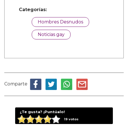
Categorías:
Hombres Desnudos
Noticias gay
Comparte
¿Te gusta? ¡Puntúalo!
19
votos