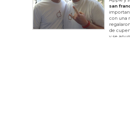
san fran
important
con una r
regalaron
de cupert
y se apun
usa y cas
canciones
positiva:
más fuert
compañero
fin...
SEGÚN 'TH
¿Sabes 
Unidos
Sorprend
finalistas
excepto
que ya sa