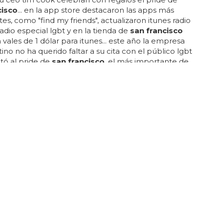
cisco
... en la app store destacaron las apps más
es, como "find my friends", actualizaron itunes radio
adio especial lgbt y en la tienda de
san francisco
 vales de 1 dólar para itunes... este año la empresa
ino no ha querido faltar a su cita con el público lgbt
tó al pride de
san francisco
, el más importante de
i del mundo entero... vamos, que te regalaban
... la declaración oficial de apple no puede ser más
 "apple cree que la igualdad y la diversidad nos hacen
es, y estamos orgullosos de apoyar a nuestros
s y sus amigos y familias en la celebración de este
E ADVOCATE'
cuál es la ciudad más gay de Estados
?
en ciudades como denver, portland entre las
, y que las grandes ni siquiera entren en el top 25,
san francisco
que consigue una posición 18... así
bes, si quieres ir a la ciudad americana más