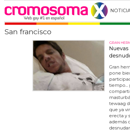
NOTICI
San francisco
GRAN HER
Nuevas 
desnudo
Gran her
pone bien
participa
tiempo...
comparti
masturbá
tewaag de
que ya vi
erecta y s
además d
desnudars