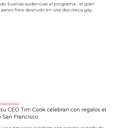
ndo buenas audiencias al programa... el gran
aaron frew desnudo en una discoteca gay...
A MANZANA!
 su CEO Tim Cook celebran con regalos el
e San Francisco
u ceo tim cook celebran con regalos el pride de