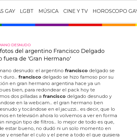
AS GAY
LGBT
MÚSICA
CINE Y TV
HOROSCOPO GA
MANO DESNUDO
fotos del argentino Francisco Delgado
 fuera de 'Gran Hermano'
mano desnudo: el argentino
francisco
delgado se
 duro...
francisco
delgado se hizo famoso por su
ción en gran hermano argentina hace ya un
 pues bien, para redondear el pack hoy te
mos dos pilladas a
francisco
delgado desnudo y
ndose en la webcam... el gran hermano ben
snudo y tocándose en el jacuzzi... es decir, que lo
mos en televisión ahora lo volvemos a ver en forma
in ningún tipo de filtros... lo mejor de todo es que,
e estar bueno, no dudó ni un solo momento en
e y enseñar el culo y el pene a todo el que quisiera