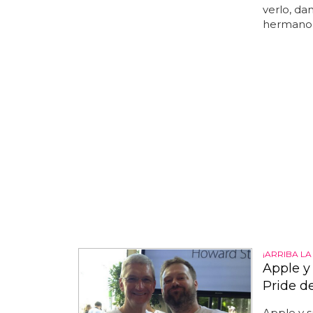
verlo, da
hermano 
¡ARRIBA L
Apple y
Pride d
Apple y s