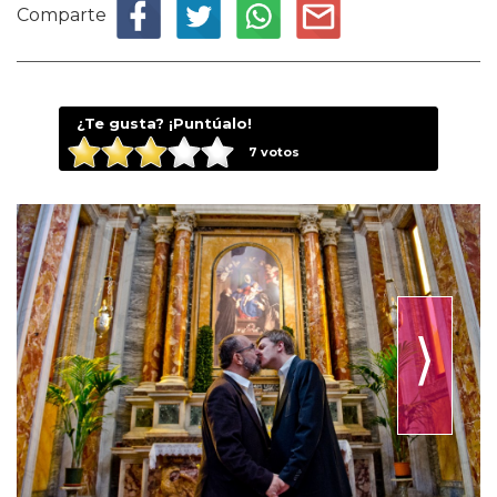
Comparte
¿Te gusta? ¡Puntúalo!
7
votos
⟩