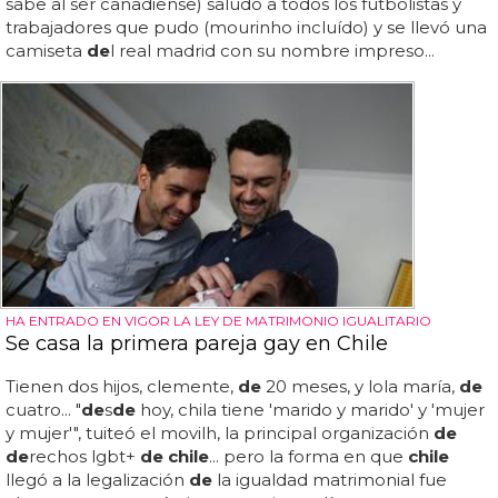
sabe al ser canadiense) saludó a todos los futbolistas y
trabajadores que pudo (mourinho incluído) y se llevó una
camiseta
de
l real madrid con su nombre impreso...
HA ENTRADO EN VIGOR LA LEY DE MATRIMONIO IGUALITARIO
Se casa la primera pareja gay en Chile
Tienen dos hijos, clemente,
de
20 meses, y lola maría,
de
cuatro... "
de
s
de
hoy, chila tiene 'marido y marido' y 'mujer
y mujer'", tuiteó el movilh, la principal organización
de
de
rechos lgbt+
de chile
... pero la forma en que
chile
llegó a la legalización
de
la igualdad matrimonial fue