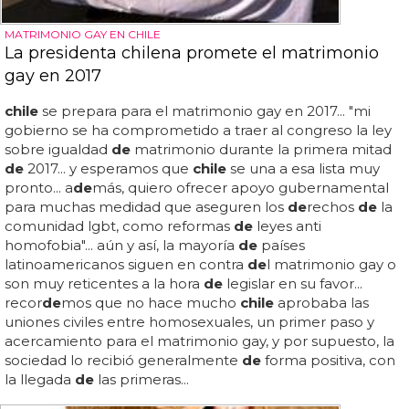
MATRIMONIO GAY EN CHILE
La presidenta chilena promete el matrimonio
gay en 2017
chile
se prepara para el matrimonio gay en 2017... "mi
gobierno se ha comprometido a traer al congreso la ley
sobre igualdad
de
matrimonio durante la primera mitad
de
2017... y esperamos que
chile
se una a esa lista muy
pronto... a
de
más, quiero ofrecer apoyo gubernamental
para muchas medidad que aseguren los
de
rechos
de
la
comunidad lgbt, como reformas
de
leyes anti
homofobia"... aún y así, la mayoría
de
países
latinoamericanos siguen en contra
de
l matrimonio gay o
son muy reticentes a la hora
de
legislar en su favor...
recor
de
mos que no hace mucho
chile
aprobaba las
uniones civiles entre homosexuales, un primer paso y
acercamiento para el matrimonio gay, y por supuesto, la
sociedad lo recibió generalmente
de
forma positiva, con
la llegada
de
las primeras...