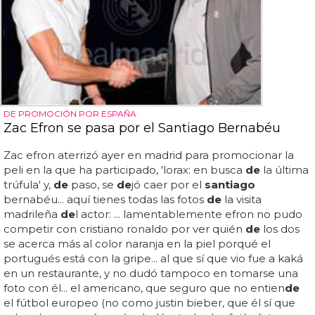
DE PROMOCIÓN POR ESPAÑA
Zac Efron se pasa por el Santiago Bernabéu
Zac efron aterrizó ayer en madrid para promocionar la
peli en la que ha participado, 'lorax: en busca
de
la última
trúfula' y,
de
paso, se
de
jó caer por el
santiago
bernabéu... aquí tienes todas las fotos
de
la visita
madrileña
de
l actor: ... lamentablemente efron no pudo
competir con cristiano ronaldo por ver quién
de
los dos
se acerca más al color naranja en la piel porqué el
portugués está con la gripe... al que sí que vio fue a kaká
en un restaurante, y no dudó tampoco en tomarse una
foto con él... el americano, que seguro que no entien
de
el fútbol europeo (no como justin bieber, que él sí que