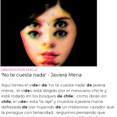
DIRIGIDO POR CHICLE
'No te cuesta nada' - Javiera Mena
Aquí tienes el ví
de
o
de
'no te cuesta nada'
de
javiera
mena... el ví
de
o está dirigido por el mexicano chicle y
está rodado en los bosques
de chile
... como dirían en
chile
, el vi
de
o está "la raja" y muestra a javiera mena
disfrazada
de
oso huyendo
de
un misterioso cazador que
la persigue con tenacidad... seguimos pensando que