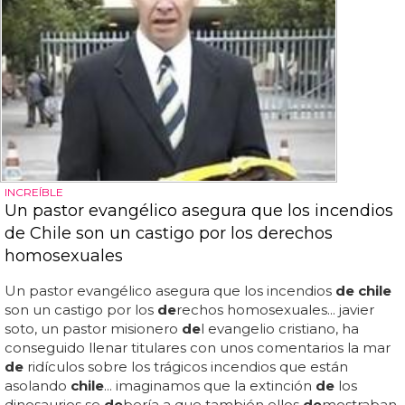
INCREÍBLE
Un pastor evangélico asegura que los incendios
de Chile son un castigo por los derechos
homosexuales
Un pastor evangélico asegura que los incendios
de chile
son un castigo por los
de
rechos homosexuales... javier
soto, un pastor misionero
de
l evangelio cristiano, ha
conseguido llenar titulares con unos comentarios la mar
de
ridículos sobre los trágicos incendios que están
asolando
chile
... imaginamos que la extinción
de
los
dinosaurios se
de
bería a que también ellos
de
mostraban