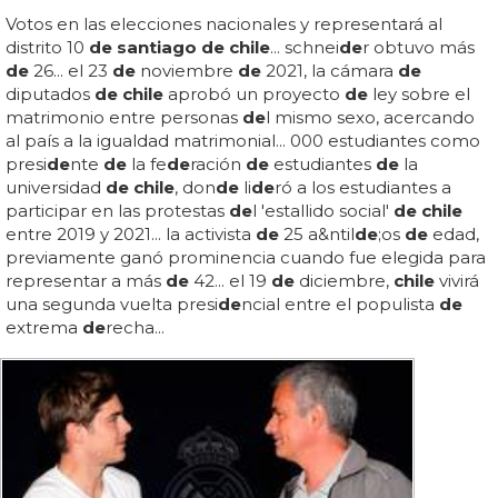
Votos en las elecciones nacionales y representará al
distrito 10
de santiago de chile
... schnei
de
r obtuvo más
de
26... el 23
de
noviembre
de
2021, la cámara
de
diputados
de chile
aprobó un proyecto
de
ley sobre el
matrimonio entre personas
de
l mismo sexo, acercando
al país a la igualdad matrimonial... 000 estudiantes como
presi
de
nte
de
la fe
de
ración
de
estudiantes
de
la
universidad
de chile
, don
de
li
de
ró a los estudiantes a
participar en las protestas
de
l 'estallido social'
de chile
entre 2019 y 2021... la activista
de
25 a&ntil
de
;os
de
edad,
previamente ganó prominencia cuando fue elegida para
representar a más
de
42... el 19
de
diciembre,
chile
vivirá
una segunda vuelta presi
de
ncial entre el populista
de
extrema
de
recha...