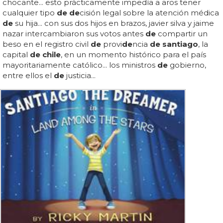
chocante... esto prácticamente impedía a aros tener
cualquier tipo
de de
cisión legal sobre la atención médica
de
su hija... con sus dos hijos en brazos, javier silva y jaime
nazar intercambiaron sus votos antes
de
compartir un
beso en el registro civil
de
provi
de
ncia
de santiago
, la
capital
de chile
, en un momento histórico para el país
mayoritariamente católico... los ministros
de
gobierno,
entre ellos el
de
justicia...