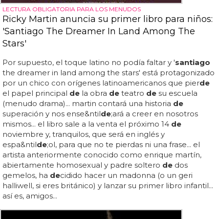
LECTURA OBLIGATORIA PARA LOS MENUDOS
Ricky Martin anuncia su primer libro para niños:
'Santiago The Dreamer In Land Among The
Stars'
Por supuesto, el toque latino no podía faltar y '
santiago
the dreamer in land among the stars' está protagonizado
por un chico con orígenes latinoamericanos que pier
de
el papel principal
de
la obra
de
teatro
de
su escuela
(menudo drama)... martin contará una historia
de
superación y nos ense&ntil
de
;ará a creer en nosotros
mismos... el libro sale a la venta el próximo 14
de
noviembre y, tranquilos, que será en inglés y
espa&ntil
de
;ol, para que no te pierdas ni una frase... el
artista anteriormente conocido como enrique martín,
abiertamente homosexual y padre soltero
de
dos
gemelos, ha
de
cidido hacer un madonna (o un geri
halliwell, si eres británico) y lanzar su primer libro infantil...
así es, amigos...