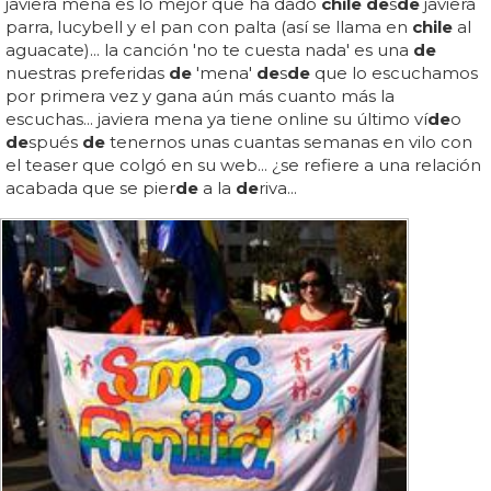
javiera mena es lo mejor que ha dado
chile de
s
de
javiera
parra, lucybell y el pan con palta (así se llama en
chile
al
aguacate)... la canción 'no te cuesta nada' es una
de
nuestras preferidas
de
'mena'
de
s
de
que lo escuchamos
por primera vez y gana aún más cuanto más la
escuchas... javiera mena ya tiene online su último ví
de
o
de
spués
de
tenernos unas cuantas semanas en vilo con
el teaser que colgó en su web... ¿se refiere a una relación
acabada que se pier
de
a la
de
riva...