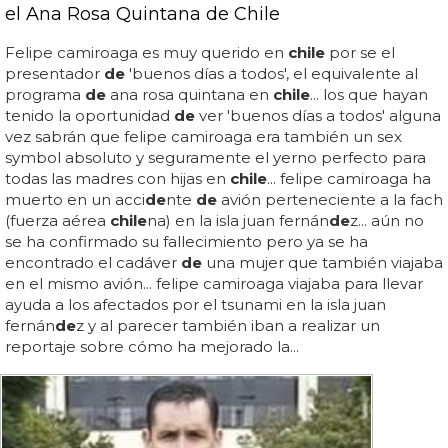
el Ana Rosa Quintana de Chile
Felipe camiroaga es muy querido en
chile
por se el
presentador
de
'buenos días a todos', el equivalente al
programa
de
ana rosa quintana en
chile
... los que hayan
tenido la oportunidad
de
ver 'buenos días a todos' alguna
vez sabrán que felipe camiroaga era también un sex
symbol absoluto y seguramente el yerno perfecto para
todas las madres con hijas en
chile
... felipe camiroaga ha
muerto en un acci
de
nte
de
avión perteneciente a la fach
(fuerza aérea
chile
na) en la isla juan fernán
de
z... aún no
se ha confirmado su fallecimiento pero ya se ha
encontrado el cadáver
de
una mujer que también viajaba
en el mismo avión... felipe camiroaga viajaba para llevar
ayuda a los afectados por el tsunami en la isla juan
fernán
de
z y al parecer también iban a realizar un
reportaje sobre cómo ha mejorado la...