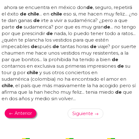
ahora se encuentra en méxico don
de
, seguro, repetirá
el éxito
de chile
... en
chile
eso si, me hacen muy feliz... ¿no
te dan ganas
de
irte a vivir a sudamérica? ¿pero a que
parte
de
sudamerica? por que es muy gran
de
... no tengo
por que prescindir
de
nada, lo puedo tener todo a ratos...
¿quién te plancha los vestidos para que estén
impecables
de
spués
de
tantas horas
de
viaje? por suerte
chaumen me hace unos vestidos muy resistentes, a la
par que bonitos... la prohibida ha tenido a bien
de
contarnos en exclusiva sus primeras impresiones
de
su
tour g por
chile
y sus otros conciertos en
sudamérica (colombia) no ha encontrado el amor en
chile
, el país que más masivamente la ha acogido pero sí
afirma que la han hecho muy feliz... tenia miedo
de
que
en dos años y medio sin volver...
← Anterior
Siguiente →