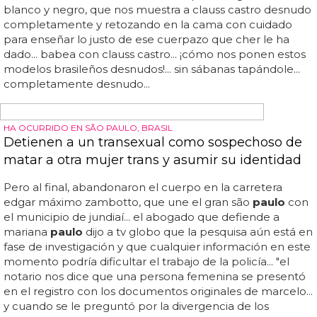
cisgénero del reparto... en una época en la que se sabía
poco sobre el virus del vih, brenda y el médico
paulo
roberto teixeira, en colaboración con la secretaría de
salud del estado de são
paulo
y el hospital emílio ribas,
transformaron la casa en la que vivía con sus "hijas" en
una especie de hospital, que recibió el nombre de casa
de apoio... a los 48 años, en mayo de 1996, brenda fue
asesinada a tiros y su cuerpo fue encontrado días
después dentro de una furgoneta en un descampado de
la zona norte de são
paulo
... un reparto de siete
personas, entre ellas seis travestis, se sube...