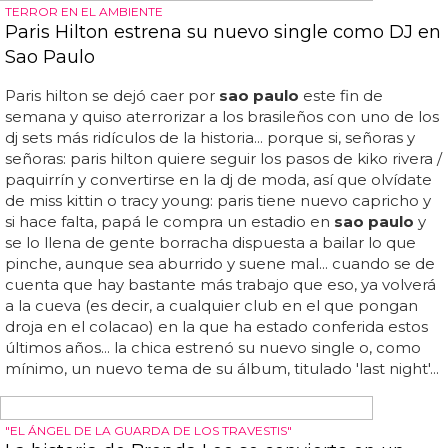
mandato del presidente ultraderechista jair bolsonaro,
convirtiéndolo en el país más mortífero del mundo para
el colectivo trans... milton leite, presidente del
ayuntamiento de são
paulo
, ignoró a las miles de
personas...
EL DEPORTE REY, NO REINA
Homofobia en Brasil ante la foto de un futbolista