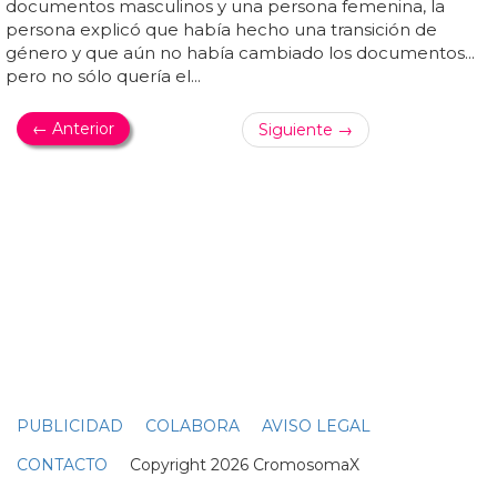
ACTORES DESNUDOS
Miguel Ángel Silvestre en tanga en la pasional
escena gay de 'Sense8'
Los besos gays de miguel ángel silvestre y los actores de
'sense8' en el orgullo lgbt de são
paulo
... si en las escenas
del orgullo lgbt en
sao paulo
ya podíamos ver a miguel
ángel silvestre en un minúsculo bañador estrellado,
podemos ver cómo derrocha felicidad en tanga y
revolcándose por la playa con alfonso herrera, también
en tanga... la tórrida escena gay de 'sense8' con miguel
ángel silvestre en tanga en la playa es para desmayarse...
un derroche de sensualidad gay que solo nos podía
ofrecer 'sense8'... era uno de los regresos más esperados
de netflix y por fin este mes nos ha llegado... y por
supuesto no podían faltar escenas de alto contenido
sexual, como las que seducieron a medio mundo...