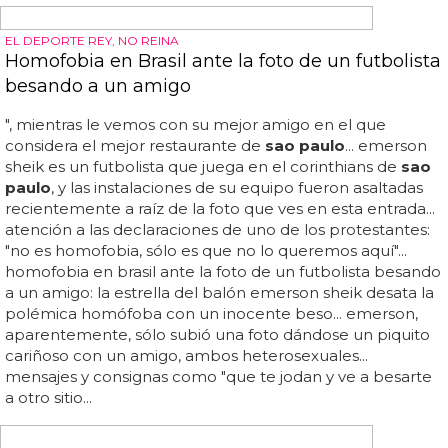
EN UN PAÍS DONDE LA TRANSFOBIA Y LA HOMOFOBIA ES CRECIENTE,
ELLAS LO SUFREN DESDE LA POLÍTICA
Las concejalas trans de Brasil reciben amenazas
constantes
La policía de são
paulo
está trabajando actualmente
para determinar si los tres incidentes están relacionados...
pero tres funcionarias trans de são
paulo
han sido
recientemente objeto de violentas amenazas, lo que
indica una peligrosa reacción en respuesta a las
elecciones... dijo: "por cada paso que damos para avanzar,
hay un intento sistemático de eliminarnos... entre el 1 de
octubre de 2019 y el 30 de septiembre de 2020, más de
150 personas trans fueron asesinadas en brasil bajo el