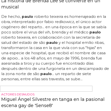
besando a un amigo
", mientras le vemos con su mejor amigo en el que
considera el mejor restaurante de
sao paulo
... emerson
sheik es un futbolista que juega en el corinthians de
sao
paulo
, y las instalaciones de su equipo fueron asaltadas
recientemente a raíz de la foto que ves en esta entrada...
atención a las declaraciones de uno de los protestantes:
"no es homofobia, sólo es que no lo queremos aquí"...
homofobia en brasil ante la foto de un futbolista besando
a un amigo: la estrella del balón emerson sheik desata la
polémica homófoba con un inocente beso... emerson,
aparentemente, sólo subió una foto dándose un piquito
cariñoso con un amigo, ambos heterosexuales...
mensajes y consignas como "que te jodan y ve a besarte
a otro sitio...