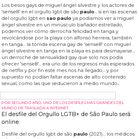
TERROR EN EL AMBIENTE
Paris Hilton estrena su nuevo single como DJ en
Sao Paulo
Paris hilton se dejó caer por
sao paulo
este fin de
semana y quiso aterrorizar a los brasileños con uno de los
dj sets más ridículos de la historia... porque si, señoras y
señoras: paris hilton quiere seguir los pasos de kiko rivera /
paquirrín y convertirse en la dj de moda, así que olvídate
de miss kittin o tracy young: paris tiene nuevo capricho y
si hace falta, papá le compra un estadio en
sao paulo
y
se lo llena de gente borracha dispuesta a bailar lo que
pinche, aunque sea aburrido y suene mal... cuando se de