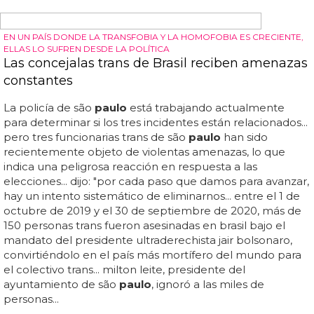
SIGUE LA POLÉMICA CON EL CÓMIC DE LOS VENGADORES
El periódico más grande de Brasil publica el
beso de los Vengadores en primera plana
después de los intentos de censura
La portada de folha de são
paulo
... el periódico brasileño
folha de são
paulo
publicó una gran reproducción del
beso... folha de são
paulo
publicó el beso de un cómico
de los vengadores en una reprimenda al alcalde de río
de janeiro marcelo crivella... el alcalde de río de janeiro,
marcelo crivella, se ha enfrentado al ridículo después de
intentar prohibir la venta de libros con temas lgbt+
en el río internacional book bienal, citando un cómic de
los vengadores que presenta un beso entre dos
superhéroes masculinos, que según él es "inadecuado
para menores"... el alcalde dijo que"protegerá a nuestros
hijos" quitando los"libros con contenido...