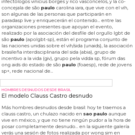
cuenta que hay bastante más trabajo que eso, ya volverá
a la cueva (es decir, a cualquier club en el que pongan
droja en el colacao) en la que ha estado conferida estos
últimos años... la chica estrenó su nuevo single o, como
mínimo, un nuevo tema de su álbum, titulado 'last night'...
"EL ÁNGEL DE LA GUARDA DE LOS TRAVESTIS"
La historia de Brenda Lee se convierte en un
musical
De hecho,
paulo
roberto teixeira es homenajeado en la
obra, interpretado por fabio redkowicz, el único actor