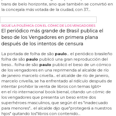
parte del caucus activista, el primer mandato colectivo
elegido en la asamblea legislativa de são
paulo
(alesp)...
erika hilton (psol - sp) y duda salabert (pdt - mg), que
actualmente ocupan escaños en el consejo municipal de
são
paulo
y belo horizonte, fueron elegidos para
representar a sus respectivos estados en brasilia a partir
de 2023... en marzo, una encuesta ya mostraba que al
menos 11 partidos lanzarían sus propios nombres de la
comunidad para presentarse a las elecciones... la
profesora no sólo fue elegida la primera parlamentaria
trans de belo horizonte, sino que también se convirtió en
la concejala más votada de la ciudad, con 37...