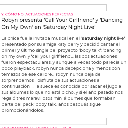
Tras no tener ningún plan de rodar películas, haber
trabajado en una morgue y con el rumor de una nueva
sesión para 'playboy', aparecerá como presentadora en
unas semanas en '
saturday night
live'... el artista invitado
será más soso, jack white, pero nos da bastante igual, la
verdadera protagonista ha de ser lindsay... ¿crees que lo
hará bien, teniendo en cuenta lo exigente que es el
programa, totalmente en directo? ¡qué ganas!... podría
parecer que la artista disney está en su peor momento
profesional, pero nos encanta que decida sorprendernos
con esta tarea, que no es nada fácil y que será un regalo
para todos sus fans... desde el primer speech, en el que
seguro que se reirá de sí misma, hasta la cantidad de gags
en los que aparecerá, lo que está claro es que la noche
del 3 de marzo todos...