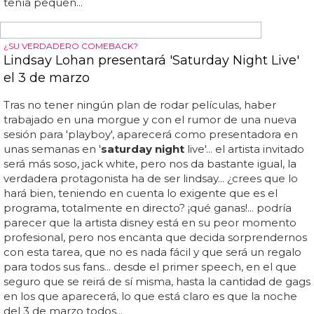
HANNAH MONTANA FUE ASESINADA
Miley Cyrus actúa en 'Saturday Night Live'
Así fueron las actuaciones de miley cyrus en '
saturday
night
live'... miley cyrus actúa en '
saturday night
live': la
cantante presenta los 2 singles de 'bangerz' e imita a
scarlett johansson... como le había respondido a sinéad
o'connor, miley este pasado finde estaba muy ocupado
presentando y cantando en snl, y así fue, ya que en el
mítico programa la hija de billy ray cyrus cantó 'we can't
stop' en acústico y 'wrecking ball'... entre otras parodias,
miley también imitó a scarlett johansson en un cásting