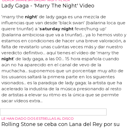
ENCIMA, DIVERTIDÍSIMA
'Saturday Night Live' contrata a la primera actriz
abiertamente lesbiana
En '
saturday night
live' se estrenó imitando, de forma
genial, a nuestra penélope cruz en un falso anuncio de
pantene junto a sofia vergara... hace unas pocas
semanas '
saturday night
live' presento una nueva actriz
en su reparto, la cómica kate mckinnon, que se convierte
en la primera actriz abiertamente lesbiana que forma
parte del cast del programa... participó en 'big gay sketch
show', un programa creado por rosie o'donnell y en el
que colaboró con jonny mcgovern... te dejamos con un