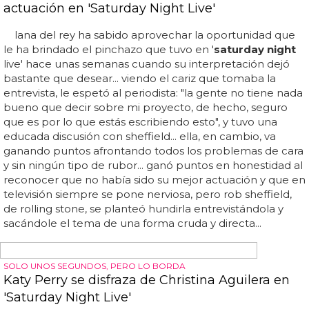
divertido sketch que rodó hace ya 5 años sobre el
matrimonio gay: ... mckinnon no es la primera actriz
lesbiana (las primeras fueron terry sweeney y danitra
vance en 1985) pero es la pionera en no esconderlo y en
mostrarse abiertamente, siendo activista e incluyendo el
tema en...
Y, CÓMO NO, ACTUACIONES PERFECTAS