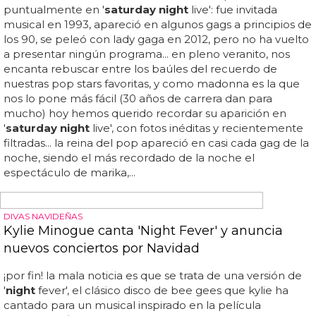
'BLACK SWAN/SATURDAY NIGHT FEVER'
Lady Gaga - 'Marry The Night' Video
'marry the
night
' de lady gaga es una mezcla de
influencias que van desde 'black swan' (bailarina loca que
quiere triunfar) a '
saturday night
fever/hung up'
(bailarina ambiciosa que va a triunfar)... ya lo hemos visto y
estamos en condiciones de hacer una breve valoración, a
falta de revisitarlo unas cuántas veces más y dar nuestro
veredicto definitivo... aquí tienes el vídeo de 'marry the
night
' de lady gaga, a las 00... 15 hora española cuando
aún no ha aparecido en el canal de vevo de la
muchacha... suponemos que un porcentaje muy alto de