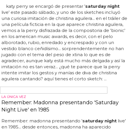
Robyn presenta 'Call Your Girlfriend' y 'Dancing
On My Own' en 'Saturday Night Live'
La chica fue la invitada musical en el '
saturday night
live'
presentado por su amiga katy perry y decidió cantar el
primer y último single del proyecto 'body talk': 'dancing
on my own' y 'call your girlfriend'... las dos actuaciones
fueron espectaculares, y aunque a veces todo parecía un
poco playback, robyn nunca decepciona y menos con
temazos de ese calibre... robyn nunca deja de
sorprendernos... disfruta de sus actuaciones a
continuación: ... la sueca es conocida por sacar el jugo a
sus álbumes lo que no está dicho, y si el año pasado nos
regaló tres maravillosos mini álbumes que formaban
parte del pack 'body talk', años después sigue
promocionándolos...