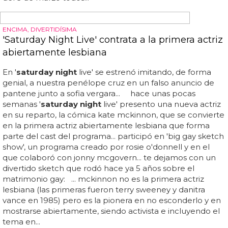
ficticio de '50 sombras de grey', dijo que no iba a pedir
disculpas por su actuación de los vma y enseñó su
lengua, en la cual no tiene ningún pelo, diciendo que
tenía pequeñ...
¿SU VERDADERO COMEBACK?
Lindsay Lohan presentará 'Saturday Night Live'
el 3 de marzo