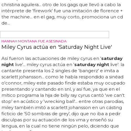
Machine en 'Saturday Night Live'
el pasado sábado katy perry fue la presentadora
invitada en '
saturday night
live' y unos días atrás te
comentábamos la imitación que hizo de la artistaza
christina aguilera que triunfa con 'moves like jagger', ese
tema suyo en el que colaboran unos tales maroon 5...
florence welch ha confesado que no ha visto el programa
pero sí fotos de la interpretación de perry y dice estar
encantada, así que la ex amiga de dr luke ya puede estar
bien contenta... compruébalo tú mismo: ... nosotros no
creemos que tenga mucha gracia el gag, aunque esta
vez sí que imita bien a la artista, no como le sucedió con
christina aguilera... otro de los gags que llevó a cabo la
intérprete de 'firework' fue una imitación de florence +
the machine... en el gag, muy corto, promociona un cd
de...