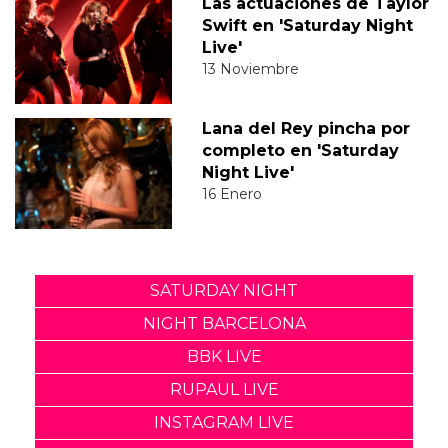
Las actuaciones de Taylor
Swift en 'Saturday Night
Live'
13 Noviembre
Lana del Rey pincha por
completo en 'Saturday
Night Live'
16 Enero
SATURDAY NIGHT
NIGHT BARCELONA
BBK LIVE
RUPAUL LIVE
INSTAGRAM LIVE