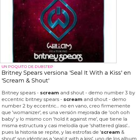
UN POQUITO DE DUBSTEP
Britney Spears versiona 'Seal It With a Kiss' en
'Scream & Shout'
Britney spears -
scream
and shout - demo number 3 by
eccentric britney spears -
scream
and shout - demo
number 2 by eccentric... no en vano, creo firmemente
que 'womanizer', es una versión mejorada de 'ooh ooh
baby' y lo mismo con 'hold it against me', que tiene la
misma estructura y casi melodía que 'shattered glass'...
pues la historia se repite, y las estrofas de '
scream
&
shout' son idénticas a 'seal it with a kiss', uno de los album