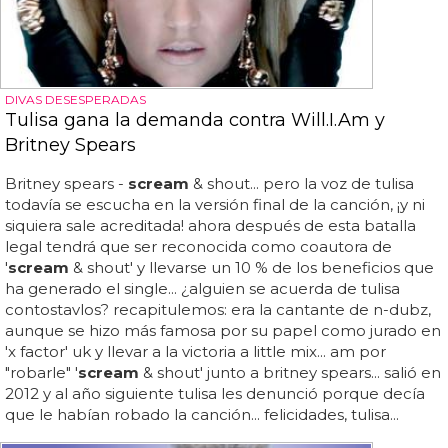
DIVAS DESESPERADAS
Tulisa gana la demanda contra Will.I.Am y
Britney Spears
Britney spears -
scream
& shout... pero la voz de tulisa
todavía se escucha en la versión final de la canción, ¡y ni
siquiera sale acreditada! ahora después de esta batalla
legal tendrá que ser reconocida como coautora de
'
scream
& shout' y llevarse un 10 % de los beneficios que
ha generado el single... ¿alguien se acuerda de tulisa
contostavlos? recapitulemos: era la cantante de n-dubz,
aunque se hizo más famosa por su papel como jurado en
'x factor' uk y llevar a la victoria a little mix... am por
"robarle" '
scream
& shout' junto a britney spears... salió en
2012 y al año siguiente tulisa les denunció porque decía
que le habían robado la canción... felicidades, tulisa...