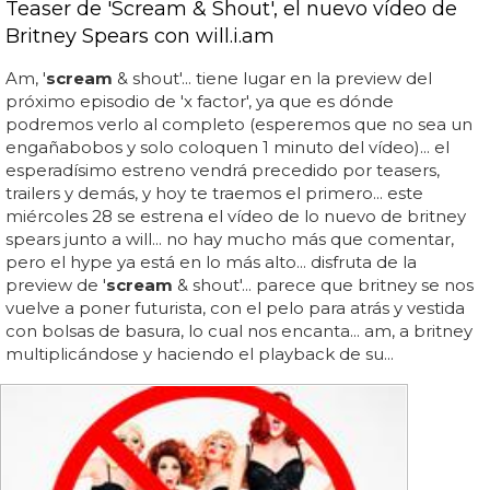
Teaser de 'Scream & Shout', el nuevo vídeo de
Britney Spears con will.i.am
Am, '
scream
& shout'... tiene lugar en la preview del
próximo episodio de 'x factor', ya que es dónde
podremos verlo al completo (esperemos que no sea un
engañabobos y solo coloquen 1 minuto del vídeo)... el
esperadísimo estreno vendrá precedido por teasers,
trailers y demás, y hoy te traemos el primero... este
miércoles 28 se estrena el vídeo de lo nuevo de britney
spears junto a will... no hay mucho más que comentar,
pero el hype ya está en lo más alto... disfruta de la
preview de '
scream
& shout'... parece que britney se nos
vuelve a poner futurista, con el pelo para atrás y vestida
con bolsas de basura, lo cual nos encanta... am, a britney
multiplicándose y haciendo el playback de su...