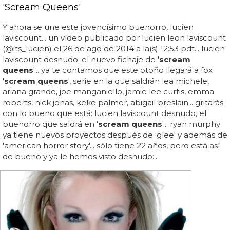
'Scream Queens'
Y ahora se une este jovencísimo buenorro, lucien
laviscount... un vídeo publicado por lucien leon laviscount
(@its_lucien) el 26 de ago de 2014 a la(s) 12:53 pdt... lucien
laviscount desnudo: el nuevo fichaje de '
scream
queens
'... ya te contamos que este otoño llegará a fox
'
scream queens
', serie en la que saldrán lea michele,
ariana grande, joe manganiello, jamie lee curtis, emma
roberts, nick jonas, keke palmer, abigail breslain... gritarás
con lo bueno que está: lucien laviscount desnudo, el
buenorro que saldrá en '
scream queens
'... ryan murphy
ya tiene nuevos proyectos después de 'glee' y además de
'american horror story'... sólo tiene 22 años, pero está así
de bueno y ya le hemos visto desnudo:...