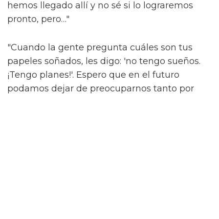
hemos llegado allí y no sé si lo lograremos
pronto, pero…"
"Cuando la gente pregunta cuáles son tus
papeles soñados, les digo: 'no tengo sueños.
¡Tengo planes!'. Espero que en el futuro
podamos dejar de preocuparnos tanto por
quiénes son las personas y permitirles contar
su historia."
'What It Feels Like For A Girl' se emitirá en
BBC Three y iPlayer el 3 de junio.