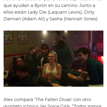
que ayudan a Byron en su camino. Junto a
ellos están Lady Die (Laquarn Lewis), Dirty
Damian (Adam Ali) y Sasha (Hannah Jones).
Alex compara 'The Fallen Divas' con otro
quinteto icónico: las Spice Girls. "Todos somos