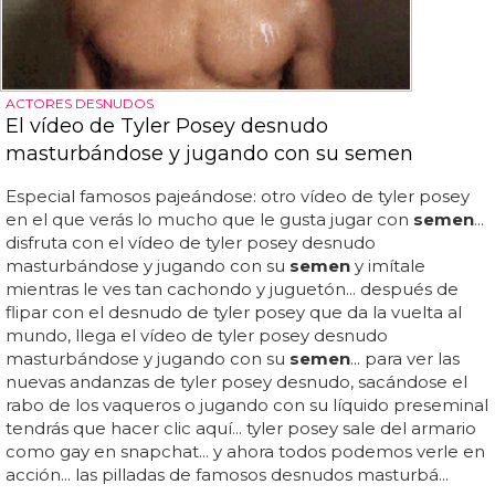
ACTORES DESNUDOS
El vídeo de Tyler Posey desnudo
masturbándose y jugando con su semen
Especial famosos pajeándose: otro vídeo de tyler posey
en el que verás lo mucho que le gusta jugar con
semen
...
disfruta con el vídeo de tyler posey desnudo
masturbándose y jugando con su
semen
y imítale
mientras le ves tan cachondo y juguetón... después de
flipar con el desnudo de tyler posey que da la vuelta al
mundo, llega el vídeo de tyler posey desnudo
masturbándose y jugando con su
semen
... para ver las
nuevas andanzas de tyler posey desnudo, sacándose el
rabo de los vaqueros o jugando con su líquido preseminal
tendrás que hacer clic aquí... tyler posey sale del armario
como gay en snapchat... y ahora todos podemos verle en
acción... las pilladas de famosos desnudos masturbá...