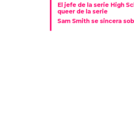
El jefe de la serie High S
queer de la serie
Sam Smith se sincera sob
Alex dice que los ocho episodios
experiencias vividas de las pers
cuando lo hace, tiene la oport
poco.
"Si una persona ve nuestro pr
trans y si cambia su creencia
algo especial."