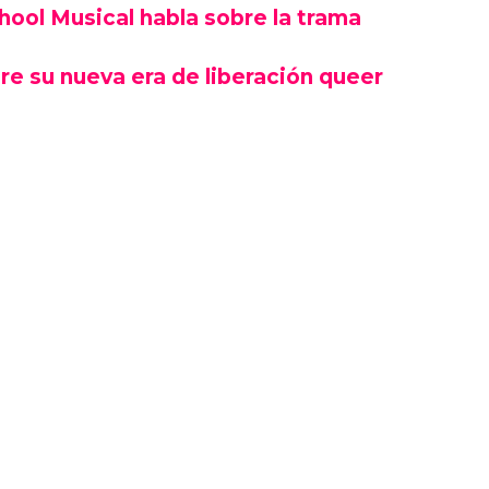
chool Musical habla sobre la trama
re su nueva era de liberación queer
 de la serie ofrecen "solo un vistazo" a las
onas trans. Pero creen que esta serie, al salir
unidad de educar a la gente al menos un
ograma que nunca ha conocido a una persona
s o abre su mente, entonces habremos logrado