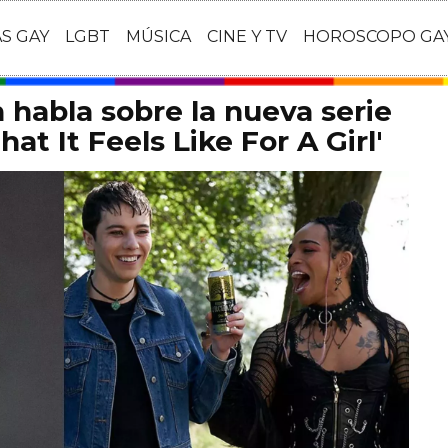
AS GAY
LGBT
MÚSICA
CINE Y TV
HOROSCOPO GA
habla sobre la nueva serie
at It Feels Like For A Girl'