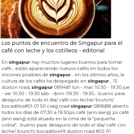
Los puntos de encuentro de Singapur para el
café con leche y los cotilleos - editorial
En
singapur
hay muchos lugares buenos para tomar
café... están apareciendo nuevos cafés en todos los
rincones posibles de
singapur
... en los últimos años, la
cultura de los cafés ha despegado en
singapur
... 15
duxton road,
singapur
089481 lun - mar: 10:30 - 19:30 jue
- vie: 10:30 - 19:30 sáb - dom: 09:30 - 19:30... bueno para:
desayuno de todo el día/ café con leche/ brunch/
bocadillos#01-01 50 craig road
singapur
089688 abierto
todos los días de 07:30 a 19:30ps café (ann siang) ps café
(ann siang) está situado en la cima de la "pequeña
colina"... bueno para: desayuno de todo el día/ café con
leche/ brunch/ bocadillos49 duxton road #02-01