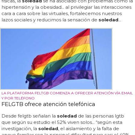
físicas, la
soledad
se ha asociado con problemas como la
hipertensión y la obesidad... al privilegiar las interacciones
cara a cara sobre las virtuales, fortalecemos nuestros
lazos sociales y reducimos la sensación de
soledad
...
LA PLATAFORMA FELTGB COMIENZA A OFRECER ATENCIÓN VÍA EMAIL
Y POR TELÉFONO
FELGTB ofrece atención telefónica
Desde felgtb señalan la
soledad
de las personas lgtb
que según su estudio el 52% viven solos... “según esta
investigación, la
soledad
, el aislamiento y la falta de
apoyo familiar son la principal dificultad para casi el 40%