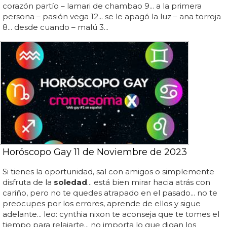
corazón partío – lamari de chambao 9... a la primera
persona – pasión vega 12... se le apagó la luz – ana torroja
8... desde cuando – malú 3...
Horóscopo Gay 11 de Noviembre de 2023
Si tienes la oportunidad, sal con amigos o simplemente
disfruta de la
soledad
... está bien mirar hacia atrás con
cariño, pero no te quedes atrapado en el pasado... no te
preocupes por los errores, aprende de ellos y sigue
adelante... leo: cynthia nixon te aconseja que te tomes el
tiempo para relajarte... no importa lo que digan los