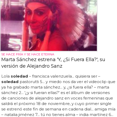
SE HACE FRÍA Y SE HACE ETERNA
Marta Sánchez estrena 'Y, ¿Si Fuera Ella?', su
versión de Alejandro Sanz
Lola
soledad
– francisca valenzuela... quisiera ser –
soledad
pastorutti 5... y miedo nos da ver el videoclip que
ya ha grabado marta sánchez... y, ¿si fuera ella? – marta
sánchez 2... '¿y si fueran ellas?' es el álbum de versiones
de canciones de alejandro sanz en voces femeninas que
saldrá el próximo 18 de noviembre, y cuyo primer single
se estrenó este fin de semana en cadena dial... amiga mía
– natalia jiménez 7... tú no tienes alma – india martínez 6...