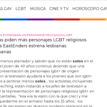
AS GAY
LGBT
MÚSICA
CINE Y TV
HOROSCOPO GA
S ESTRENARA UN PERSONAJE RELIGIOSOS LGBT
tas piden más personajes LGBT religiosos
s EastEnders estrena lesbianas
anas
rá menos aterrador y sabrán que no están
solos
en el
 el joven de 40 años continuó diciendo que una
presentación de personajes lgbt+ de origen
 en la televisión ayudaría a los jóvenes que son lgbt+
sos a sentirse menos
solos
... los activistas, incluyendo
eeching, están instando a los jefes de televisión a
la representación de personajes religiosos lgbt+ en
antallas... "esa era la visión con la que crecí y me
quedarme en el armario hasta los 35 años... los
e fe necesitan ver diversos modelos religiosos en la