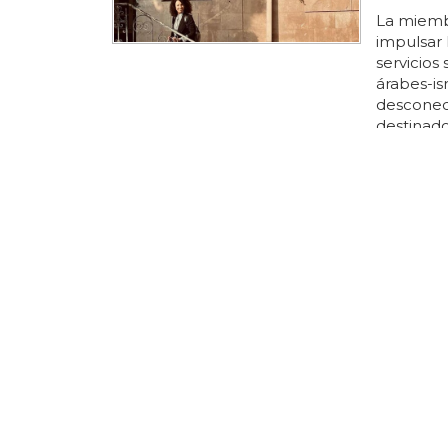
La miembr
impulsar 
servicios
árabes-is
desconect
destinado
israelíes
ciudad m
árabe quee
para evita
habla ára
muchos a
LA COMUN
¿Cuáles
gay?
"que los
en realid
"'sólo la
introverti