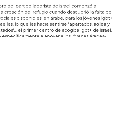
o del partido laborista de israel comenzó a
la creación del refugio cuando descubrió la falta de
 sociales disponibles, en árabe, para los jóvenes lgbt+
raelíes, lo que les hacía sentirse "apartados,
solos
y
ados"... el primer centro de acogida lgbt+ de israel,
 específicamente a apoyar a los jóvenes árabes-
, abrirá sus puertas en marzo de 2023 en haifa, una
ixta judeo-árabe con una importante comunidad
r... algunos incluso prefieren residir en la calle
rlo"... en los refugios de habla hebrea, los jóvenes de
be dijeron sentirse "significativamente
solos
", y
bandonaron...
IDAD QUEER RESPONDE
 son los mayores mitos sobre los hombres
 gays de todo el mundo beben café helado, cuando
ad los gays estadounidenses están
solos
con eso"...
 punta'... no zorra, es que soy demasiado f*dulce e
do para disfrutar de algunas de esas cosas"... (yo soy