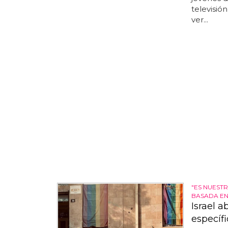
televisión
ver...
"ES NUEST
BASADA EN
Israel a
específ