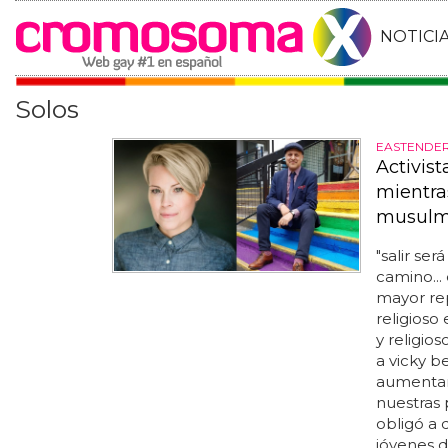
NOTICI
Solos
EASTENDER
Activis
mientra
musulm
"salir se
camino...
mayor re
religioso
y religio
a vicky b
aumentar 
nuestras p
obligó a 
jóvenes d