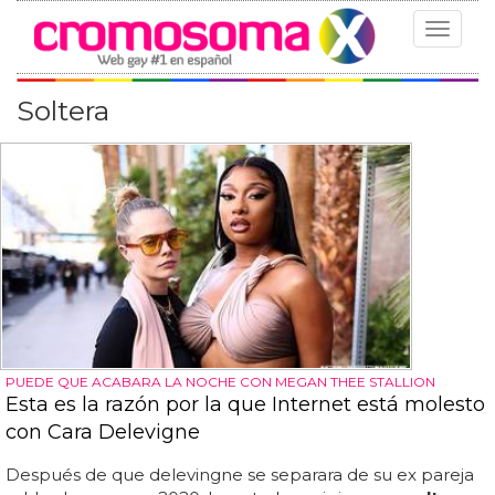
Toggle
navigat
Soltera
PUEDE QUE ACABARA LA NOCHE CON MEGAN THEE STALLION
Esta es la razón por la que Internet está molesto
con Cara Delevigne
Después de que delevingne se separara de su ex pareja