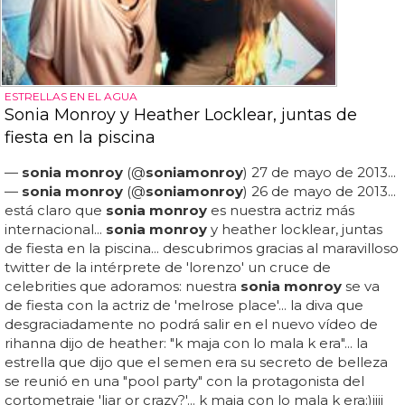
ESTRELLAS EN EL AGUA
Sonia Monroy y Heather Locklear, juntas de
fiesta en la piscina
—
sonia monroy
(@
sonia
monroy
) 27 de mayo de 2013...
—
sonia monroy
(@
sonia
monroy
) 26 de mayo de 2013...
está claro que
sonia monroy
es nuestra actriz más
internacional...
sonia monroy
y heather locklear, juntas
de fiesta en la piscina... descubrimos gracias al maravilloso
twitter de la intérprete de 'lorenzo' un cruce de
celebrities que adoramos: nuestra
sonia monroy
se va
de fiesta con la actriz de 'melrose place'... la diva que
desgraciadamente no podrá salir en el nuevo vídeo de
rihanna dijo de heather: "k maja con lo mala k era"... la
estrella que dijo que el semen era su secreto de belleza
se reunió en una "pool party" con la protagonista del
cortometraje 'liar or crazy?'... k maja con lo mala k era;)jiji