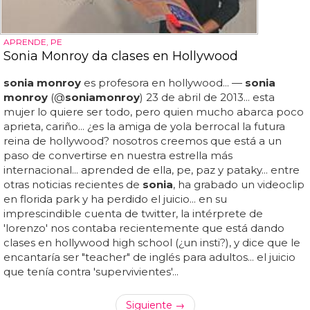
APRENDE, PE
Sonia Monroy da clases en Hollywood
sonia monroy
es profesora en hollywood... —
sonia
monroy
(@
sonia
monroy
) 23 de abril de 2013... esta
mujer lo quiere ser todo, pero quien mucho abarca poco
aprieta, cariño... ¿es la amiga de yola berrocal la futura
reina de hollywood? nosotros creemos que está a un
paso de convertirse en nuestra estrella más
internacional... aprended de ella, pe, paz y pataky... entre
otras noticias recientes de
sonia
, ha grabado un videoclip
en florida park y ha perdido el juicio... en su
imprescindible cuenta de twitter, la intérprete de
'lorenzo' nos contaba recientemente que está dando
clases en hollywood high school (¿un insti?), y dice que le
encantaría ser "teacher" de inglés para adultos... el juicio
que tenía contra 'supervivientes'...
Siguiente →