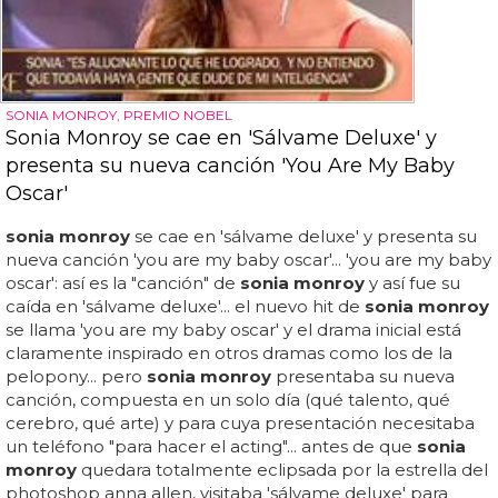
SONIA MONROY, PREMIO NOBEL
Sonia Monroy se cae en 'Sálvame Deluxe' y
presenta su nueva canción 'You Are My Baby
Oscar'
sonia monroy
se cae en 'sálvame deluxe' y presenta su
nueva canción 'you are my baby oscar'... 'you are my baby
oscar': así es la "canción" de
sonia monroy
y así fue su
caída en 'sálvame deluxe'... el nuevo hit de
sonia monroy
se llama 'you are my baby oscar' y el drama inicial está
claramente inspirado en otros dramas como los de la
pelopony... pero
sonia monroy
presentaba su nueva
canción, compuesta en un solo día (qué talento, qué
cerebro, qué arte) y para cuya presentación necesitaba
un teléfono "para hacer el acting"... antes de que
sonia
monroy
quedara totalmente eclipsada por la estrella del
photoshop anna allen, visitaba 'sálvame deluxe' para