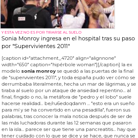
Y ESTA VEZ NO ES POR TIRARSE AL SUELO
Sonia Monroy ingresa en el hospital tras su paso
por "Supervivientes 2011"
[caption id="attachment_4720" align="alignnone"
width="650" caption="hipérbole woman"][/caption] la ex
modelo
sonia monroy
se quedó a las puertas de la final
de "supervivientes 2011", y toda españa pudo ver cómo se
derrumbaba literalmente, hecha un mar de lágrimas, y se
tiraba al suelo por un ataque de ansiedad repentino... al
final, fingido o no, la metáfora de "pedro y el lobo" suele
hacerse realidad... be/ru6edoqdanm ... "esto era un sueño
para mí y se ha convertido en una pesadilla", fueron sus
palabras, tras conocer la mala noticia después de ser de
las más luchadoras durante las 12 semanas que pasaron
en la isla... parece ser que tiene una pancreatitis... hay que
tener cuidado con lo que se dice y se hace, que nunca se