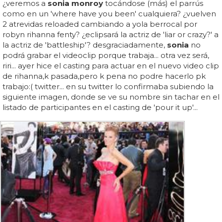
¿veremos a
sonia monroy
tocándose (más) el parrús
como en un 'where have you been' cualquiera? ¿vuelven
2 atrevidas reloaded cambiando a yola berrocal por
robyn rihanna fenty? ¿eclipsará la actriz de 'liar or crazy?' a
la actriz de 'battleship'? desgraciadamente,
sonia
no
podrá grabar el videoclip porque trabaja... otra vez será,
riri... ayer hice el casting para actuar en el nuevo video clip
de rihanna,k pasada,pero k pena no podre hacerlo pk
trabajo:( twitter... en su twitter lo confirmaba subiendo la
siguiente imagen, donde se ve su nombre sin tachar en el
listado de participantes en el casting de 'pour it up'...