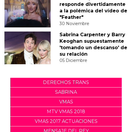
responde divertidamente
a la polémica del vídeo de
"Feather"
30 Noviembre
Sabrina Carpenter y Barry
Keoghan supuestamente
'tomando un descanso' de
su relación
05 Diciembre
DERECHOS TRANS
SABRINA
VMAS
MTV VMAS 2018
VMAS 2017 ACTUACIONES
MENSAJE DEL REY