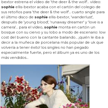
bextor estrena el vídeo de 'the deer & the wolf'... vídeo:
sophie
ellis-bextor acaba con el cartón del colegio de
sus retoños para 'the deer & the wolf'... cuarto single para
el último disco de
sophie
ellis-bextor, 'wanderlust',
después de 'young blood', 'runaway dreamer' y 'love is a
camera'... para el vídeo,
sophie
monta en cartón un
bosque con su ciervo y su lobo a modo de escenario: low
cost del bueno con la cantante bailando... ¡quién le iba a
decir a la muñeca de porcelana más popular de uk que
volvería a tener éxito! los singles no han pegado
especialmente fuerte, pero el álbum ya es uno de los
más vendidos...