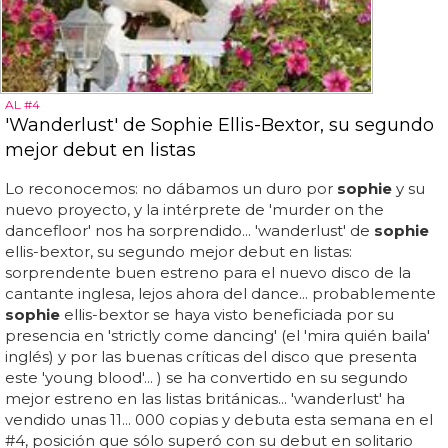
AL #4
'Wanderlust' de Sophie Ellis-Bextor, su segundo
mejor debut en listas
Lo reconocemos: no dábamos un duro por
sophie
y su
nuevo proyecto, y la intérprete de 'murder on the
dancefloor' nos ha sorprendido... 'wanderlust' de
sophie
ellis-bextor, su segundo mejor debut en listas:
sorprendente buen estreno para el nuevo disco de la
cantante inglesa, lejos ahora del dance... probablemente
sophie
ellis-bextor se haya visto beneficiada por su
presencia en 'strictly come dancing' (el 'mira quién baila'
inglés) y por las buenas críticas del disco que presenta
este 'young blood'... ) se ha convertido en su segundo
mejor estreno en las listas británicas... 'wanderlust' ha
vendido unas 11... 000 copias y debuta esta semana en el
#4, posición que sólo superó con su debut en solitario