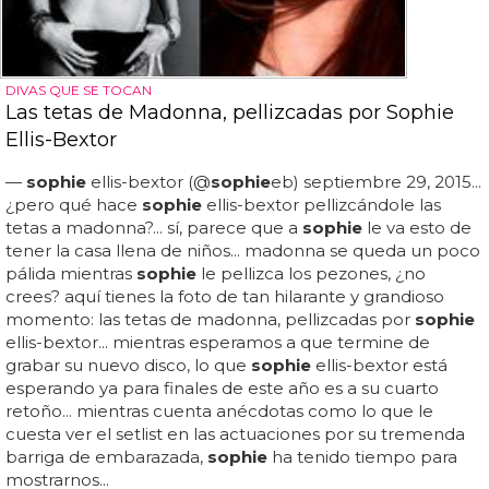
DIVAS QUE SE TOCAN
Las tetas de Madonna, pellizcadas por Sophie
Ellis-Bextor
—
sophie
ellis-bextor (@
sophie
eb) septiembre 29, 2015...
¿pero qué hace
sophie
ellis-bextor pellizcándole las
tetas a madonna?... sí, parece que a
sophie
le va esto de
tener la casa llena de niños... madonna se queda un poco
pálida mientras
sophie
le pellizca los pezones, ¿no
crees? aquí tienes la foto de tan hilarante y grandioso
momento: las tetas de madonna, pellizcadas por
sophie
ellis-bextor... mientras esperamos a que termine de
grabar su nuevo disco, lo que
sophie
ellis-bextor está
esperando ya para finales de este año es a su cuarto
retoño... mientras cuenta anécdotas como lo que le
cuesta ver el setlist en las actuaciones por su tremenda
barriga de embarazada,
sophie
ha tenido tiempo para
mostrarnos...