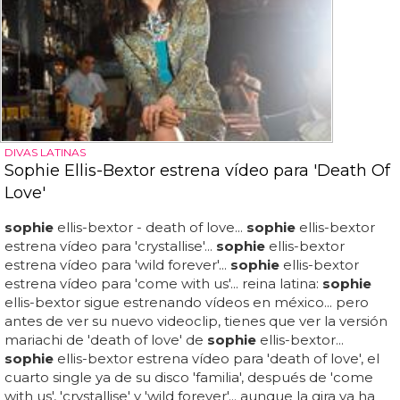
DIVAS LATINAS
Sophie Ellis-Bextor estrena vídeo para 'Death Of
Love'
sophie
ellis-bextor - death of love...
sophie
ellis-bextor
estrena vídeo para 'crystallise'...
sophie
ellis-bextor
estrena vídeo para 'wild forever'...
sophie
ellis-bextor
estrena vídeo para 'come with us'... reina latina:
sophie
ellis-bextor sigue estrenando vídeos en méxico... pero
antes de ver su nuevo videoclip, tienes que ver la versión
mariachi de 'death of love' de
sophie
ellis-bextor...
sophie
ellis-bextor estrena vídeo para 'death of love', el
cuarto single ya de su disco 'familia', después de 'come
with us', 'crystallise' y 'wild forever'... aunque la gira ya ha