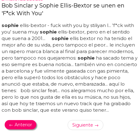
Bob Sinclar y Sophie Ellis-Bextor se unen en
'F*ck With You'
sophie
ellis-bextor - fuck with you by stiliyan l... 'f*ck with
you' suena muy
sophie
ellis-bextor, pero en el sentido
que suena a 2001...
sophie
ellis bextor no ha tenido el
mejor año de su vida, pero tampoco el peor... le incluyen
un rapero marca blanca al final para parecer modernos,
pero tampoco nos quejaremos:
sophie
ha sacado tema y
eso siempre es buena noticia... también vino en concierto
a barcelona y fue vilmente gaseada con gas pimienta,
pero ella superó todos los obstáculos y hace poco
anunció que estaba, de nuevo, embarazada... aquí lo
tienes: bob sinclar feat... nos alegramos mucho por ella,
pero lo que nos gusta de ella es su música, no sus hijos,
así que hoy te traemos un nuevo track que ha grabado
con bob sinclar, que este verano quiso tener...
← Anterior
Siguiente →