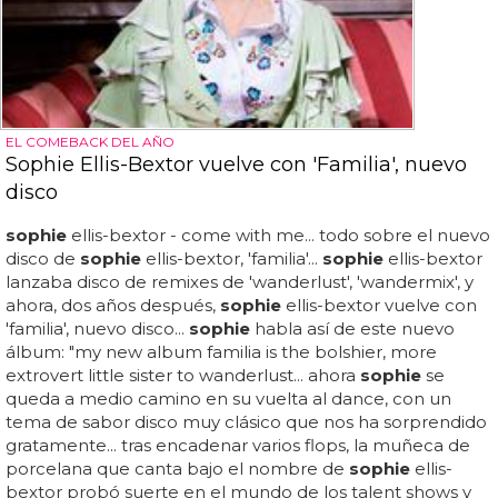
EL COMEBACK DEL AÑO
Sophie Ellis-Bextor vuelve con 'Familia', nuevo
disco
sophie
ellis-bextor - come with me... todo sobre el nuevo
disco de
sophie
ellis-bextor, 'familia'...
sophie
ellis-bextor
lanzaba disco de remixes de 'wanderlust', 'wandermix', y
ahora, dos años después,
sophie
ellis-bextor vuelve con
'familia', nuevo disco...
sophie
habla así de este nuevo
álbum: "my new album familia is the bolshier, more
extrovert little sister to wanderlust... ahora
sophie
se
queda a medio camino en su vuelta al dance, con un
tema de sabor disco muy clásico que nos ha sorprendido
gratamente... tras encadenar varios flops, la muñeca de
porcelana que canta bajo el nombre de
sophie
ellis-
bextor probó suerte en el mundo de los talent shows y