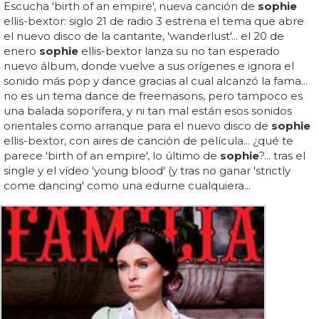
Escucha 'birth of an empire', nueva canción de
sophie
ellis-bextor: siglo 21 de radio 3 estrena el tema que abre
el nuevo disco de la cantante, 'wanderlust'... el 20 de
enero
sophie
ellis-bextor lanza su no tan esperado
nuevo álbum, donde vuelve a sus orígenes e ignora el
sonido más pop y dance gracias al cual alcanzó la fama...
no es un tema dance de freemasons, pero tampoco es
una balada soporífera, y ni tan mal están esos sonidos
orientales como arranque para el nuevo disco de
sophie
ellis-bextor, con aires de canción de película... ¿qué te
parece 'birth of an empire', lo último de
sophie
?... tras el
single y el vídeo 'young blood' (y tras no ganar 'strictly
come dancing' como una edurne cualquiera...