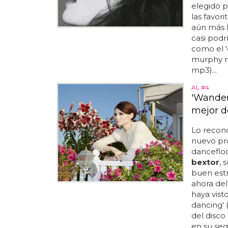
elegido p
las favori
aún más h
casi podr
como el '
murphy n
mp3)...
AL #4
'Wander
mejor d
Lo recon
nuevo pro
dancefloo
bextor
, 
buen estr
ahora de
haya vist
dancing' (
del disco
en su seg