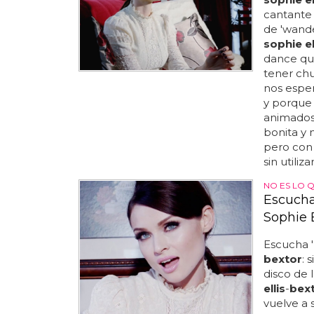
cantante 
de 'wande
sophie el
dance que
tener chu
nos espe
y porque
animados.
bonita y
pero con 
sin utiliz
NO ES LO 
Escucha
Sophie E
Escucha '
bextor
: 
disco de 
ellis
-
bex
vuelve a 