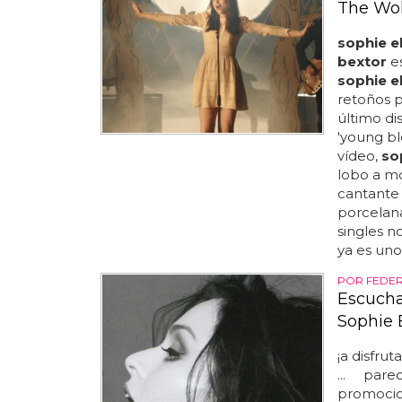
The Wol
sophie el
bextor
es
sophie el
retoños pa
último di
'young blo
vídeo,
so
lobo a mo
cantante 
porcelana
singles 
ya es uno
POR FEDER
Escucha
Sophie E
¡a disfru
... pare
promocion