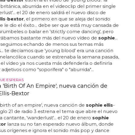
británica, aburrida en el videoclip del primer single
rlust'... el 20 de enero saldrá el nuevo disco de
lis
-
bextor
, el primero en que se aleja del sonido
 le dio el éxito... debe ser que está muy cansada de
rumbeles o bailar en 'strictly come dancing', pero
rábamos bastante más del nuevo vídeo de
sophie
...
 seguimos echando de menos sus temas más
.. te decíamos que 'young blood' era una canción
 melancólica cuando se estrenaba la semana pasada,
el vídeo ya nos cuesta más defenderla o definirla
ar adjetivos como "soporífera" o "aburrida"...
QUE ESPERAS
 'Birth Of An Empire', nueva canción de
llis-Bextor
birth of an empire', nueva canción de
sophie ellis
-
siglo 21 de radio 3 estrena el tema que abre el nuevo
la cantante, 'wanderlust'... el 20 de enero
sophie
tor
lanza su no tan esperado nuevo álbum, donde
sus orígenes e ignora el sonido más pop y dance