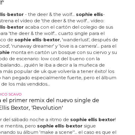
f'
lis
-
bextor
- the deer & the wolf...
sophie ellis
-
trena el vídeo de 'the deer & the wolf'... vídeo:
lis
-
bextor
acaba con el cartón del colegio de sus
ra 'the deer & the wolf'... cuarto single para el
sco de
sophie ellis
-
bextor
, 'wanderlust', después de
od', 'runaway dreamer' y 'love is a camera'... para el
phie
monta en cartón un bosque con su ciervo y su
do de escenario: low cost del bueno con la
bailando... ¡quién le iba a decir a la muñeca de
 más popular de uk que volvería a tener éxito! los
no han pegado especialmente fuerte, pero el álbum
 de los más vendidos...
ICO SCAVO
 el primer remix del nuevo single de
llis Bextor, 'Revolution'
tar del sábado noche a ritmo de
sophie ellis bextor
!
ce mentira, pero
sophie ellis
-
bextor
sigue
ando su álbum 'make a scene''... el caso es que el