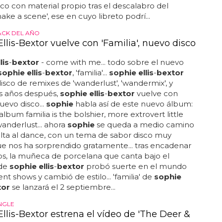
co con material propio tras el descalabro del
ake a scene', ese en cuyo libreto podrí...
CK DEL AÑO
llis-Bextor vuelve con 'Familia', nuevo disco
lis
-
bextor
- come with me... todo sobre el nuevo
sophie ellis
-
bextor
, 'familia'...
sophie ellis
-
bextor
isco de remixes de 'wanderlust', 'wandermix', y
os años después,
sophie ellis
-
bextor
vuelve con
 nuevo disco...
sophie
habla así de este nuevo álbum:
lbum familia is the bolshier, more extrovert little
wanderlust... ahora
sophie
se queda a medio camino
lta al dance, con un tema de sabor disco muy
ue nos ha sorprendido gratamente... tras encadenar
ops, la muñeca de porcelana que canta bajo el
de
sophie ellis
-
bextor
probó suerte en el mundo
ent shows y cambió de estilo... 'familia' de
sophie
tor
se lanzará el 2 septiembre...
NGLE
llis-Bextor estrena el vídeo de 'The Deer &