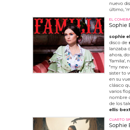
nuevo dis
último, 'm
EL COMEBA
Sophie E
sophie el
disco de
lanzaba d
ahora, d
'familia',
"my new a
sister to 
en su vue
clásico q
varios fl
nombre 
de los tal
ellis
-
bex
CUARTO SI
Sophie E