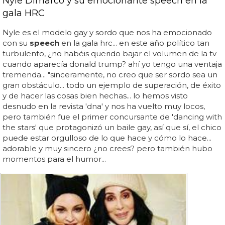
Nyle Dimarco y su emocionante speech en la
gala HRC
Nyle es el modelo gay y sordo que nos ha emocionado
con su
speech
en la gala hrc... en este año político tan
turbulento, ¿no habéis querido bajar el volumen de la tv
cuando aparecía donald trump? ahí yo tengo una ventaja
tremenda... "sinceramente, no creo que ser sordo sea un
gran obstáculo... todo un ejemplo de superación, de éxito
y de hacer las cosas bien hechas... lo hemos visto
desnudo en la revista 'dna' y nos ha vuelto muy locos,
pero también fue el primer concursante de 'dancing with
the stars' que protagonizó un baile gay, así que sí, el chico
puede estar orgulloso de lo que hace y cómo lo hace...
adorable y muy sincero ¿no crees? pero también hubo
momentos para el humor...