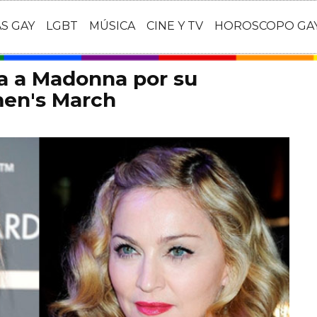
AS GAY
LGBT
MÚSICA
CINE Y TV
HOROSCOPO GA
ca a Madonna por su
men's March