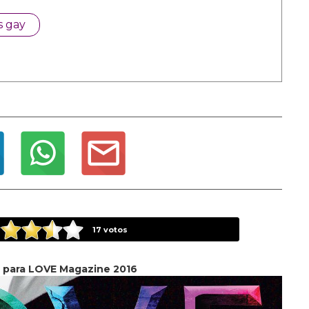
s gay
17
votos
para LOVE Magazine 2016