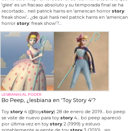
'glee' es un fracaso absoluto y su temporada final se ha
recortado... neil patrick harris en 'american horror
story
:
freak show'... ¿de qué hará neil patrick harris en 'american
horror
story
: freak show'?...
LESBIANAS AL PODER
Bo Peep, ¿lesbiana en 'Toy Story 4'?
Toy
story
4 (@toy
story
) 28 de enero de 2019... bo peep
se viste de nuevo para toy
story
4... bo peep apareció
por última vez en toy
story
2 (1999) y estuvo
notablemente ausente de toy
story
3 (2010)... sin