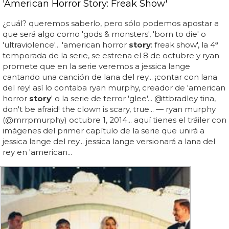
'American Horror Story: Freak Show'
¿cuál? queremos saberlo, pero sólo podemos apostar a
que será algo como 'gods & monsters', 'born to die' o
'ultraviolence'... 'american horror
story
: freak show', la 4ª
temporada de la serie, se estrena el 8 de octubre y ryan
promete que en la serie veremos a jessica lange
cantando una canción de lana del rey... ¡contar con lana
del rey! así lo contaba ryan murphy, creador de 'american
horror
story
' o la serie de terror 'glee'... @ttbradley tina,
don't be afraid! the clown is scary, true... — ryan murphy
(@mrrpmurphy) octubre 1, 2014... aquí tienes el tráiler con
imágenes del primer capítulo de la serie que unirá a
jessica lange del rey... jessica lange versionará a lana del
rey en 'american...