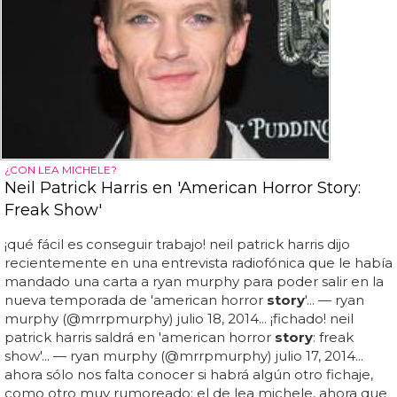
¿CON LEA MICHELE?
Neil Patrick Harris en 'American Horror Story:
Freak Show'
¡qué fácil es conseguir trabajo! neil patrick harris dijo
recientemente en una entrevista radiofónica que le había
mandado una carta a ryan murphy para poder salir en la
nueva temporada de 'american horror
story
'... — ryan
murphy (@mrrpmurphy) julio 18, 2014... ¡fichado! neil
patrick harris saldrá en 'american horror
story
: freak
show'... — ryan murphy (@mrrpmurphy) julio 17, 2014...
ahora sólo nos falta conocer si habrá algún otro fichaje,
como otro muy rumoreado: el de lea michele, ahora que