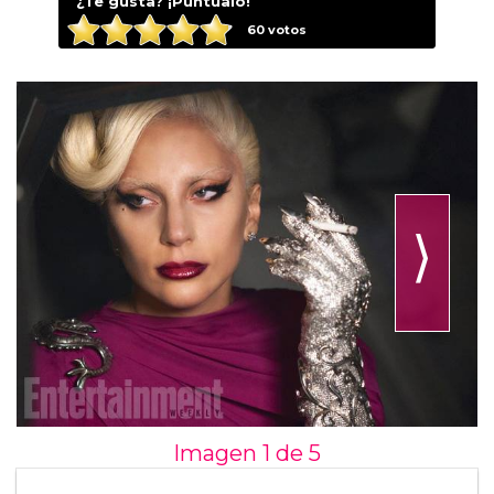
¿Te gusta? ¡Puntúalo!
60
votos
⟩
Imagen 1 de
5