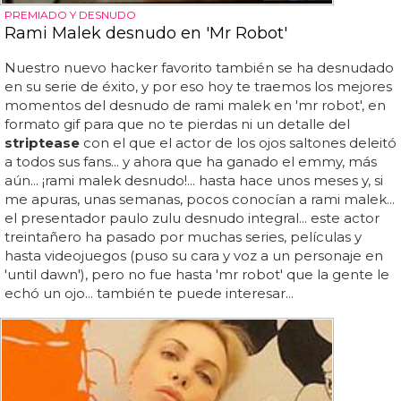
PREMIADO Y DESNUDO
Rami Malek desnudo en 'Mr Robot'
Nuestro nuevo hacker favorito también se ha desnudado
en su serie de éxito, y por eso hoy te traemos los mejores
momentos del desnudo de rami malek en 'mr robot', en
formato gif para que no te pierdas ni un detalle del
striptease
con el que el actor de los ojos saltones deleitó
a todos sus fans... y ahora que ha ganado el emmy, más
aún... ¡rami malek desnudo!... hasta hace unos meses y, si
me apuras, unas semanas, pocos conocían a rami malek...
el presentador paulo zulu desnudo integral... este actor
treintañero ha pasado por muchas series, películas y
hasta videojuegos (puso su cara y voz a un personaje en
'until dawn'), pero no fue hasta 'mr robot' que la gente le
echó un ojo... también te puede interesar...