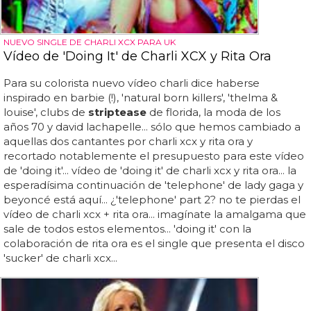
NUEVO SINGLE DE CHARLI XCX PARA UK
Vídeo de 'Doing It' de Charli XCX y Rita Ora
Para su colorista nuevo vídeo charli dice haberse
inspirado en barbie (!), 'natural born killers', 'thelma &
louise', clubs de
striptease
de florida, la moda de los
años 70 y david lachapelle... sólo que hemos cambiado a
aquellas dos cantantes por charli xcx y rita ora y
recortado notablemente el presupuesto para este vídeo
de 'doing it'... vídeo de 'doing it' de charli xcx y rita ora... la
esperadísima continuación de 'telephone' de lady gaga y
beyoncé está aquí... ¿'telephone' part 2? no te pierdas el
vídeo de charli xcx + rita ora... imagínate la amalgama que
sale de todos estos elementos... 'doing it' con la
colaboración de rita ora es el single que presenta el disco
'sucker' de charli xcx...