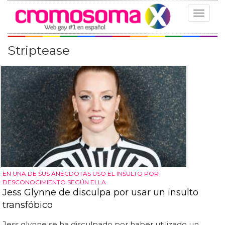
Toggle
navigat
Striptease
EN UNA DE SUS ANÉCDOTAS USO EL INSULTO POR
DESCONOCIMIENTO SEGÚN ELLA
Jess Glynne de disculpa por usar un insulto
transfóbico
Jess glynne se ha disculpado por haber utilizado un