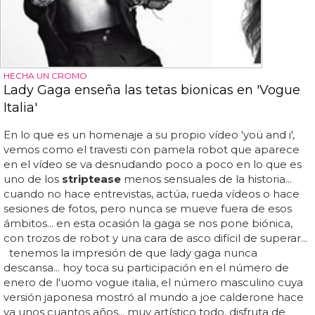
HECHA UN CROMO
Lady Gaga enseña las tetas bionicas en 'Vogue
Italia'
En lo que es un homenaje a su propio vídeo 'yoü and i',
vemos como el travesti con pamela robot que aparece
en el vídeo se va desnudando poco a poco en lo que es
uno de los
striptease
menos sensuales de la historia...
cuando no hace entrevistas, actúa, rueda vídeos o hace
sesiones de fotos, pero nunca se mueve fuera de esos
ámbitos... en esta ocasión la gaga se nos pone biónica,
con trozos de robot y una cara de asco difícil de superar...
tenemos la impresión de que lady gaga nunca
descansa... hoy toca su participación en el número de
enero de l'uomo vogue italia, el número masculino cuya
versión japonesa mostró al mundo a joe calderone hace
ya unos cuantos años... muy artístico todo, disfruta de