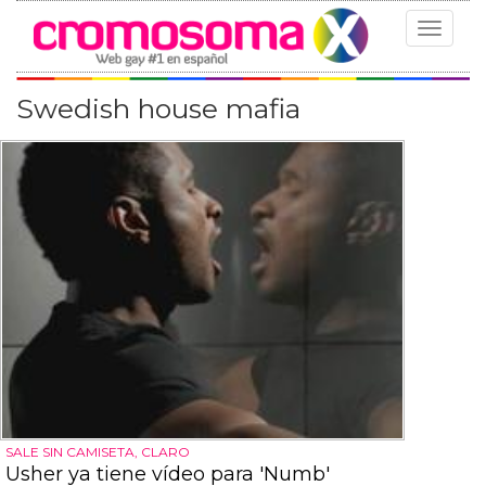
Toggle
navigat
Swedish house mafia
SALE SIN CAMISETA, CLARO
Usher ya tiene vídeo para 'Numb'