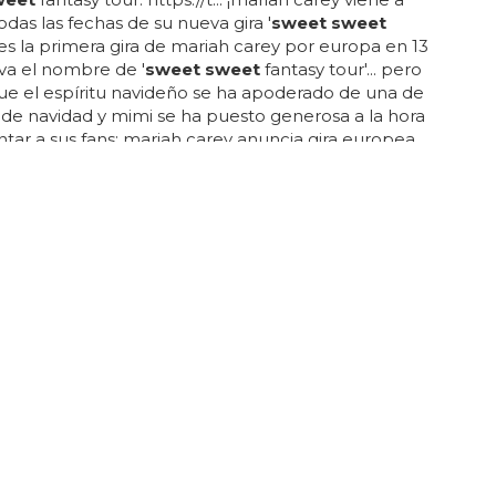
odas las fechas de su nueva gira '
sweet sweet
.. es la primera gira de mariah carey por europa en 13
eva el nombre de '
sweet sweet
fantasy tour'... pero
e el espíritu navideño se ha apoderado de una de
s de navidad y mimi se ha puesto generosa a la hora
tar a sus fans: mariah carey anuncia gira europea,
weet
fantasy'... mar 15 – glasgow – sse hyrdo mar 17 –
irst direct arena mar 18 – manchester – manchester
 20 – birmingham – barclaycard arena mar 21 –
 motorpoint arena mar 23 – london – o2 arena...
S
ciones y discos más vendidos en España en
lifornia
/ 3 13...
sweet california
/ head for the stars
rende especialmente lo bien que ha vendido 'lubna'
 naranjo, con unos fans muy fieles que se tragan lo
o el doblete de
sweet california
en lista... rihanna,
ork... agárrate que hay curvas y unas cuantas
rriesgadas... 'quítate las gafas' de melendi es el