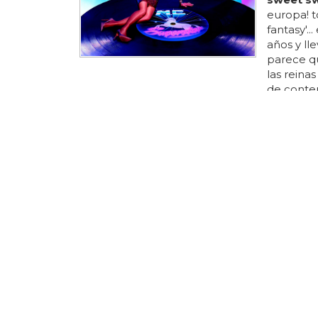
europa! t
fantasy'.
años y ll
parece qu
las reina
de conten
'
sweet s
leeds – f
arena mar
cardiff –
TOP VENTA
Las can
2016
sweet ca
9... sorp
de mónica
que sea, 
drake / w
mentiras a