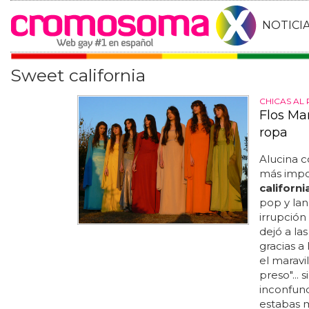
NOTICI
Sweet california
CHICAS AL
Flos Ma
ropa
Alucina 
más impo
californi
pop y lan
irrupción
dejó a la
gracias a
el marav
preso"... 
inconfund
estabas m