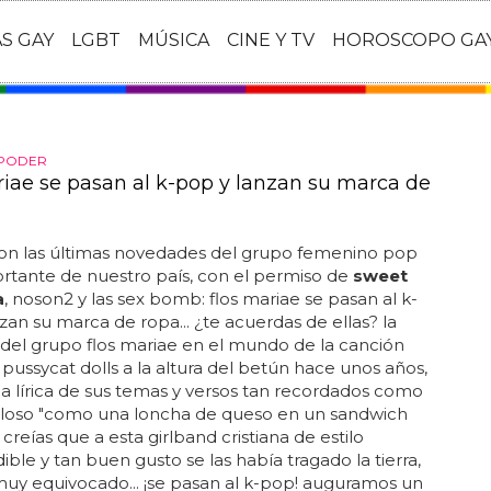
AS GAY
LGBT
MÚSICA
CINE Y TV
HOROSCOPO GA
 PODER
riae se pasan al k-pop y lanzan su marca de
con las últimas novedades del grupo femenino pop
rtante de nuestro país, con el permiso de
sweet
a
, noson2 y las sex bomb: flos mariae se pasan al k-
zan su marca de ropa... ¿te acuerdas de ellas? la
 del grupo flos mariae en el mundo de la canción
s pussycat dolls a la altura del betún hace unos años,
 la lírica de sus temas y versos tan recordados como
illoso "como una loncha de queso en un sandwich
si creías que a esta girlband cristiana de estilo
ible y tan buen gusto se las había tragado la tierra,
uy equivocado... ¡se pasan al k-pop! auguramos un