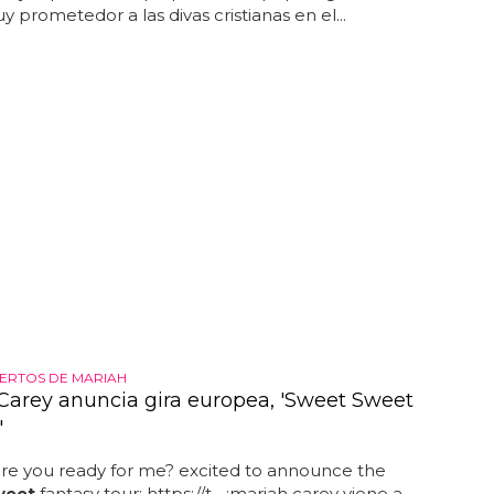
y prometedor a las divas cristianas en el...
ERTOS DE MARIAH
Carey anuncia gira europea, 'Sweet Sweet
'
re you ready for me? excited to announce the
weet
fantasy tour: https://t... ¡mariah carey viene a