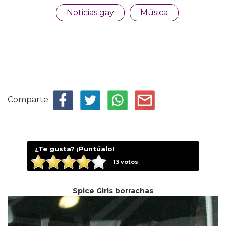
Noticias gay
Música
Comparte
¿Te gusta? ¡Puntúalo!
13
votos
Spice Girls borrachas