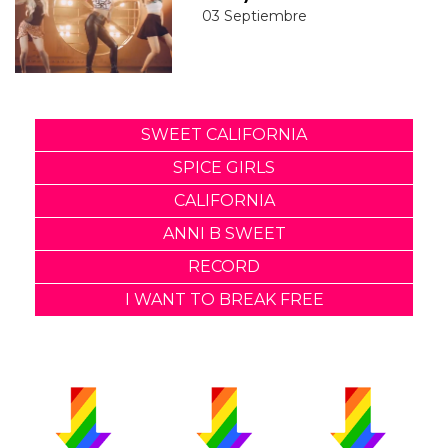
03 Septiembre
SWEET CALIFORNIA
SPICE GIRLS
CALIFORNIA
ANNI B SWEET
RECORD
I WANT TO BREAK FREE