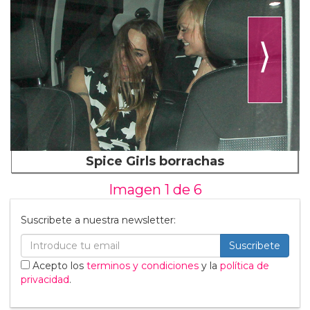
⟩
Spice Girls borrachas
Imagen 1 de
6
Suscribete a nuestra newsletter:
Suscribete
Acepto los
terminos y condiciones
y la
política de
privacidad
.