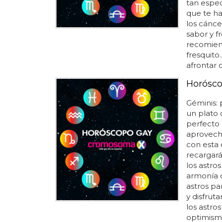
tan espec
que te ha
los cánce
sabor y fr
recomien
fresquito.
afrontar c
Horósco
Géminis: 
un plato
perfecto 
aprovecha
con esta d
recargará
los astro
armonía c
astros pa
y disfrut
los astro
optimismo