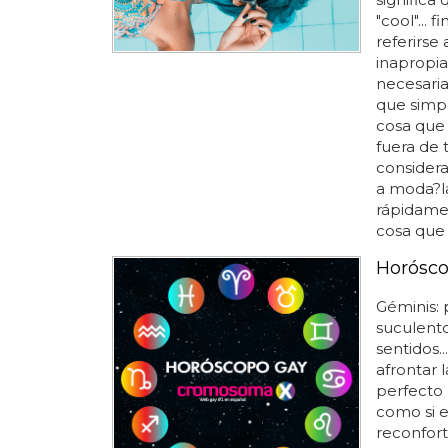
"cool"...
referirse
inapropiad
necesaria
que simpl
cosa que 
fuera de
considera
a moda?l
rápidamen
cosa que n
Horósco
Géminis: 
suculent
sentidos.
afrontar 
perfecto 
como si e
reconfort