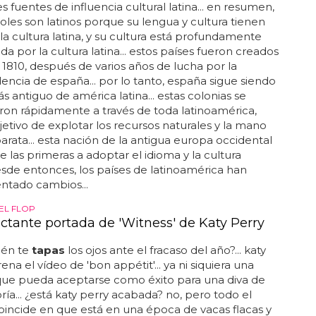
s fuentes de influencia cultural latina... en resumen,
oles son latinos porque su lengua y cultura tienen
 la cultura latina, y su cultura está profundamente
da por la cultura latina... estos países fueron creados
 1810, después de varios años de lucha por la
ncia de españa... por lo tanto, españa sigue siendo
ás antiguo de américa latina... estas colonias se
on rápidamente a través de toda latinoamérica,
jetivo de explotar los recursos naturales y la mano
arata... esta nación de la antigua europa occidental
e las primeras a adoptar el idioma y la cultura
 desde entonces, los países de latinoamérica han
ntado cambios...
EL FLOP
ctante portada de 'Witness' de Katy Perry
ién te
tapas
los ojos ante el fracaso del año?... katy
ena el vídeo de 'bon appétit'... ya ni siquiera una
que pueda aceptarse como éxito para una diva de
ría... ¿está katy perry acabada? no, pero todo el
incide en que está en una época de vacas flacas y