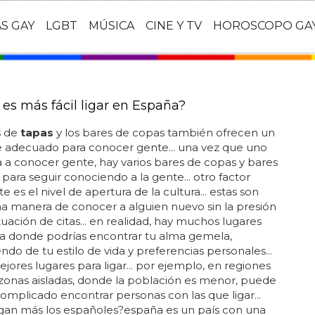
AS GAY
LGBT
MÚSICA
CINE Y TV
HOROSCOPO GA
es más fácil ligar en España?
s de
tapas
y los bares de copas también ofrecen un
 adecuado para conocer gente... una vez que uno
a conocer gente, hay varios bares de copas y bares
para seguir conociendo a la gente... otro factor
e es el nivel de apertura de la cultura... estas son
a manera de conocer a alguien nuevo sin la presión
tuación de citas... en realidad, hay muchos lugares
a donde podrías encontrar tu alma gemela,
do de tu estilo de vida y preferencias personales...
ejores lugares para ligar... por ejemplo, en regiones
 zonas aisladas, donde la población es menor, puede
omplicado encontrar personas con las que ligar...
igan más los españoles?españa es un país con una