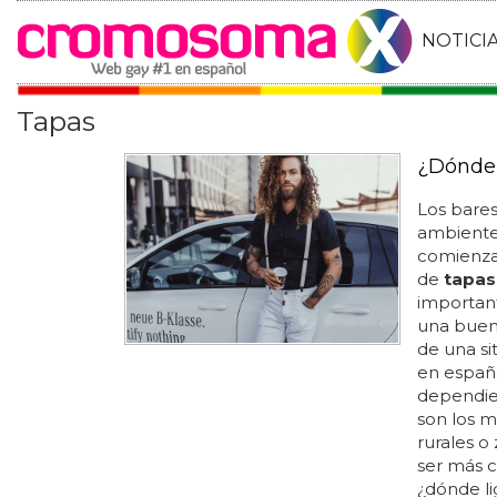
NOTICI
Tapas
¿Dónde 
Los bare
ambiente
comienza 
de
tapas
important
una buen
de una si
en españ
dependien
son los m
rurales o
ser más c
¿dónde l