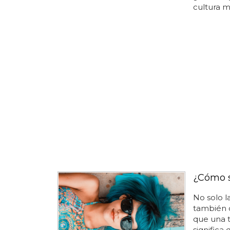
cultura mu
¿Cómo s
No solo l
también c
que una 
significa