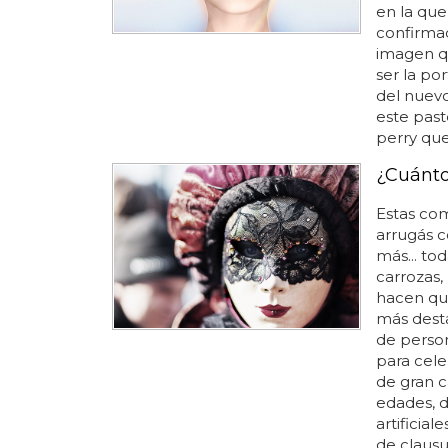
en la que
confirmad
imagen qu
ser la po
del nuevo
este past
perry que
¿Cuánto
Estas co
arrugás c
más... tod
carrozas, 
hacen que
más desta
de person
para cele
de gran ca
edades, d
artificial
de clausu