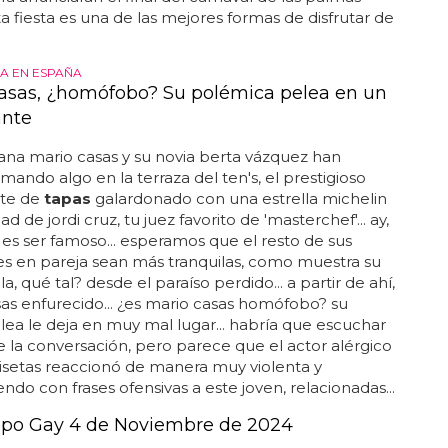
sta fiesta es una de las mejores formas de disfrutar de
A EN ESPAÑA
asas, ¿homófobo? Su polémica pelea en un
ante
na mario casas y su novia berta vázquez han
mando algo en la terraza del ten's, el prestigioso
nte de
tapas
galardonado con una estrella michelin
d de jordi cruz, tu juez favorito de 'masterchef'... ay,
es ser famoso... esperamos que el resto de sus
s en pareja sean más tranquilas, como muestra su
ola, qué tal? desde el paraíso perdido... a partir de ahí,
as enfurecido... ¿es mario casas homófobo? su
lea le deja en muy mal lugar... habría que escuchar
e la conversación, pero parece que el actor alérgico
isetas reaccionó de manera muy violenta y
ndo con frases ofensivas a este joven, relacionadas...
po Gay 4 de Noviembre de 2024