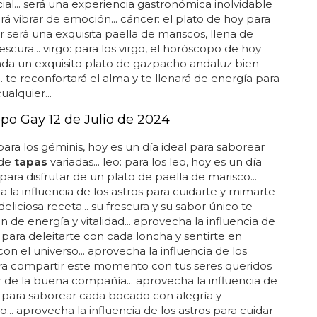
ial... será una experiencia gastronómica inolvidable
rá vibrar de emoción... cáncer: el plato de hoy para
r será una exquisita paella de mariscos, llena de
escura... virgo: para los virgo, el horóscopo de hoy
da un exquisito plato de gazpacho andaluz bien
.. te reconfortará el alma y te llenará de energía para
ualquier...
po Gay 12 de Julio de 2024
para los géminis, hoy es un día ideal para saborear
 de
tapas
variadas... leo: para los leo, hoy es un día
para disfrutar de un plato de paella de marisco...
 la influencia de los astros para cuidarte y mimarte
eliciosa receta... su frescura y su sabor único te
n de energía y vitalidad... aprovecha la influencia de
s para deleitarte con cada loncha y sentirte en
on el universo... aprovecha la influencia de los
ra compartir este momento con tus seres queridos
ar de la buena compañía... aprovecha la influencia de
s para saborear cada bocado con alegría y
... aprovecha la influencia de los astros para cuidar