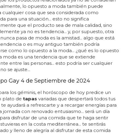
 finalmente, lo opuesto a moda también puede
 a cualquier cosa que sea considerada como
a para una situación... esto no significa
mente que el producto sea de mala calidad, sino
emente ya no es tendencia... y, por supuesto, otra
nunca pasa de moda es la amistad... algo que está
 tendencia o es muy antiguo también podría
rse como lo opuesto a la moda... ¿qué es lo opuesto
a moda es una tendencia que se extiende
te entre las personas... esto podría ser cualquier
o se ajuste...
po Gay 4 de Septiembre de 2024
para los géminis, el horóscopo de hoy predice un
o plato de
tapas
variadas que despertará todos tus
.. te ayudará a refrescarte y a recargar energías para
la jornada con renovado entusiasmo... será un día
para disfrutar de una comida que te haga sentir
stuvieras en la costa mediterránea... te sentirás
ado y lleno de alegría al disfrutar de esta comida