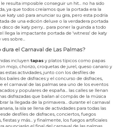
 le resulta imposible conseguir un hit... no ha sido
a, ya que todos creíamos que la portada era la
e katy usó para anunciar su gira, pero esta podría
rtada de una edición deluxe o la verdadera portada
 disco de katy perry... para poner la guinda a todo
el llega la impactante portada de 'witness' de katy
 ves sobre...
 dura el Carnaval de Las Palmas?
midas incluyen
tapas
y platos típicos como papas
on mojo, chorizo, croquetas de jurel, queso canario y
as estas actividades, junto con los desfiles de
los bailes de disfraces y el concurso de disfraces,
 el carnaval de las palmas sea uno de los eventos
cados y populares de españa... las calles se llenan
as disfrazadas que bailan al compás de la música
brar la llegada de la primavera... durante el carnaval
naria, la isla se llena de actividades para todas las
esde desfiles de disfraces, conciertos, fuegos
es, fiestas y más... y finalmente, los fuegos artificiales
ra anunciarán el final del carnaval de las palmas