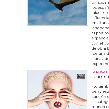
principale
los españ
raíces en
influencia
en el año
independe
el país m
expandier
con el ob
de obra b
fue una d
latina...
experime
LA REINA D
La impa
¿tú tamb
perry estr
canción 
su catego
mundo co