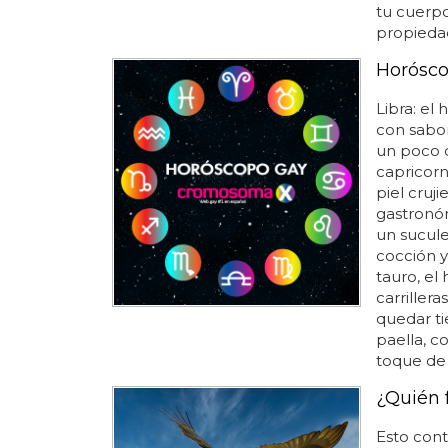
tu cuerpo
propiedad
Horósco
Libra: el
con sabor
un poco d
capricorn
piel cruj
gastronómi
un sucule
cocción y 
tauro, el
carriller
quedar ti
paella, c
toque de a
¿Quién f
Esto cont