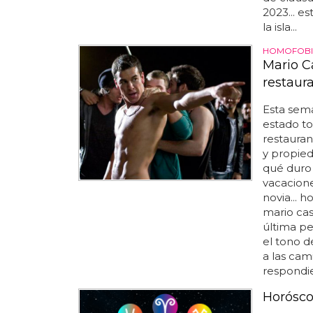
2023... e
la isla...
HOMOFOBI
Mario C
restaur
Esta sema
estado to
restaura
y propieda
qué duro 
vacacione
novia... h
mario cas
última pe
el tono d
a las cam
respondie
Horósco