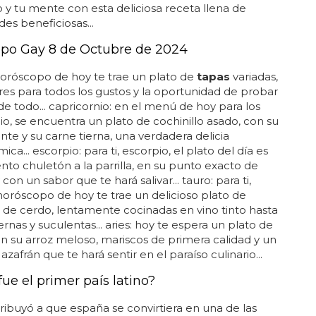
 y tu mente con esta deliciosa receta llena de
es beneficiosas...
po Gay 8 de Octubre de 2024
 horóscopo de hoy te trae un plato de
tapas
variadas,
es para todos los gustos y la oportunidad de probar
e todo... capricornio: en el menú de hoy para los
io, se encuentra un plato de cochinillo asado, con su
iente y su carne tierna, una verdadera delicia
ca... escorpio: para ti, escorpio, el plato del día es
nto chuletón a la parrilla, en su punto exacto de
con un sabor que te hará salivar... tauro: para ti,
 horóscopo de hoy te trae un delicioso plato de
as de cerdo, lentamente cocinadas en vino tinto hasta
ernas y suculentas... aries: hoy te espera un plato de
on su arroz meloso, mariscos de primera calidad y un
zafrán que te hará sentir en el paraíso culinario...
ue el primer país latino?
ribuyó a que españa se convirtiera en una de las