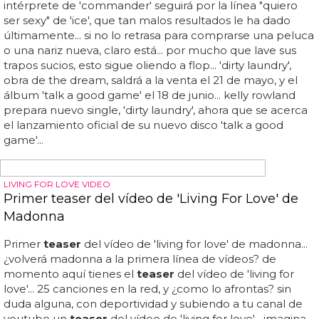
minuto no encontramos nada que nos sorprenda:
muchas luces de musical, muchas luces y focos, y
amplios escenarios para que sintamos la soledad de la de
'shrek'... lo cierto es que queda todo muy bonito y
adecuado al tema, y la imagen está tan cuidada como en
la portada de su disco 'stages' de mel c 'centre stage' y la
del single... así se desvirga musicalmente kimberley walsh
en el vídeo de 'one day i'll fly away', la dramática versión
que nicole kidman hacía en 'moulin rouge'... muy mona la
kimba, échale un ojo...