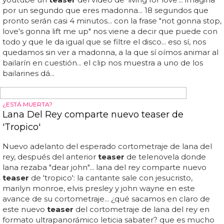
"HOT AND COLD"
Teaser del vídeo de 'Ice' de Kelly Rowland
Eso sí, nos gustaría creer que esos efectos del hielo como
cortinilla sean sólo un recurso para este
teaser
... por fin
tenemos un
teaser
/ making of de cómo será el videoclip
de este 'motivation' part ii, considerado el primer single
de su próximo álbum 'year of the woman'... como
esperábamos por aquella imagen de la grabación y
como dice la propia reina de las pelucas de destiny's
child, el vídeo es "very sensual, sexy, hot and cold", que
para eso sale ella y varios chulazos a medio vestir
retozando... en él no encontramos a lil wayne, pero sí a
kelendria haciendo una coreografía para un tema que es
de todo menos bailable... ¿y dónde están los cubitos de
hielo recorriendo abdominales?...