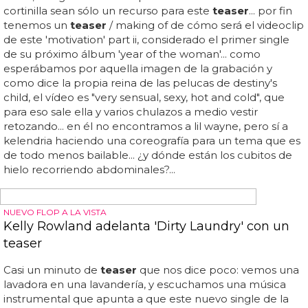
MUY TEATRERO, CLARO
Teaser del vídeo de 'One Day I'll Fly Away' de
Kimberley Walsh
La girl aloud que podríamos sustituir por un cactus y no
darnos cuenta de su ausencia en el grupo compartía
recientemente un
teaser
del primer videoclip de su
primer single de su primer disco sola... tras ver este medio