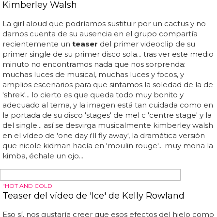
TENEMOS LA PREVIEW
Joe Jonas retoza en la cama con una chica en el
vídeo de 'Just In Love'
Disfutad mientras del
teaser
de 'just in love'... joe jonas
ya ha presentado el
teaser
de su segundo single, 'just in
love' y sube mucho el tono respecto al anterior 'see no
more'... el
teaser
, en el cual no suena la canción, muestra
a joe jonas y una atractiva fémina en una habitación de
hotel, susurrándose cosas y retozando alegremente... su
disco, 'fastlife', saldrá en unas pocas semanas y veremos
qué tal han ido esas sesiones con danja, entre otros...
incluso ella llega a sentarse sobre su virgen regazo,
hecho que hace sonreír al jonas brother...