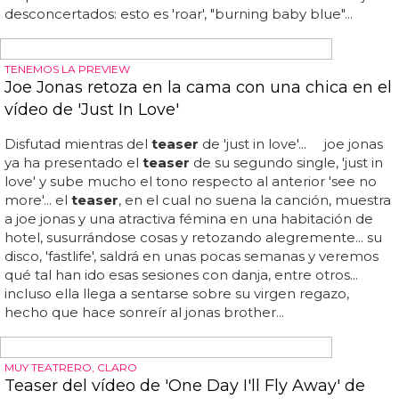
quemando su pelo azul en un teaser
Así la vemos en este
teaser
recién salido del horno de su
canal de vevo: una katy perry en penumbra, más oscura y
siniestra de lo que esperábamos, y quemando el
característico pelo azul del que hizo gala durante la
época 'teenage dream'... katy perry presenta 'roar', nuevo
single, quemando su pelo azul en un
teaser
: la popstar
publicará single, y quizás también vídeo, el próximo 12 de
agosto... el 12 de agosto sabremos más, y el 22 de
octubre sale su nuevo álbum 'prism'... ¿qué te esperas de
esta nueva etapa de katy perry? ¿dará un giro radical y
sorprendente en su estilo? tanta oscuridad nos ha dejado
desconcertados: esto es 'roar', "burning baby blue"...