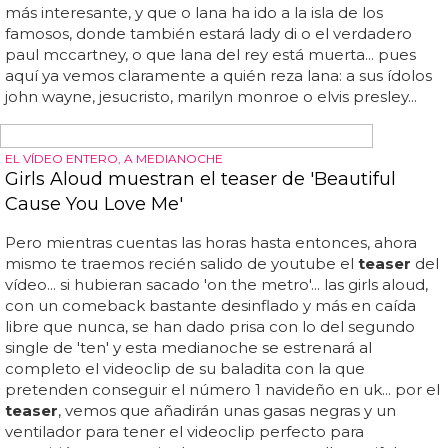
NUEVO FLOP A LA VISTA
Kelly Rowland adelanta 'Dirty Laundry' con un
teaser
Casi un minuto de
teaser
que nos dice poco: vemos una
lavadora en una lavandería, y escuchamos una música
instrumental que apunta a que este nuevo single de la
intérprete de 'commander' seguirá por la línea "quiero
ser sexy" de 'ice', que tan malos resultados le ha dado
últimamente... si no lo retrasa para comprarse una peluca