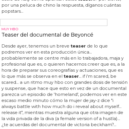
Primer teaser del vídeo de 'Living For Love' de
Madonna
Primer
teaser
del vídeo de 'living for love' de madonna...
¿volverá madonna a la primera línea de vídeos? de
momento aquí tienes el
teaser
del vídeo de 'living for
love'... 25 canciones en la red, y ¿como lo afrontas? sin
duda alguna, con deportividad y subiendo a tu canal de
youtube un
teaser
del vídeo de 'living for love'... imagina
por un segundo que eres madonna... 18 segundos que
pronto serán casi 4 minutos... con la frase "not gonna stop,
love's gonna lift me up" nos viene a decir que puede con
todo y que le da igual que se filtre el disco... eso sí, nos
quedamos sin ver a madonna, a la que sí oímos animar al
bailarín en cuestión... el clip nos muestra a uno de los
bailarines dá...