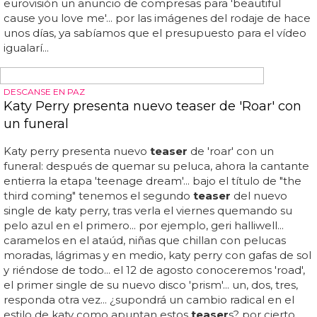
o una nariz nueva, claro está... por mucho que lave sus
trapos sucios, esto sigue oliendo a flop... 'dirty laundry',
obra de the dream, saldrá a la venta el 21 de mayo, y el
álbum 'talk a good game' el 18 de junio... kelly rowland
prepara nuevo single, 'dirty laundry', ahora que se acerca
el lanzamiento oficial de su nuevo disco 'talk a good
game'...
LIVING FOR LOVE VIDEO