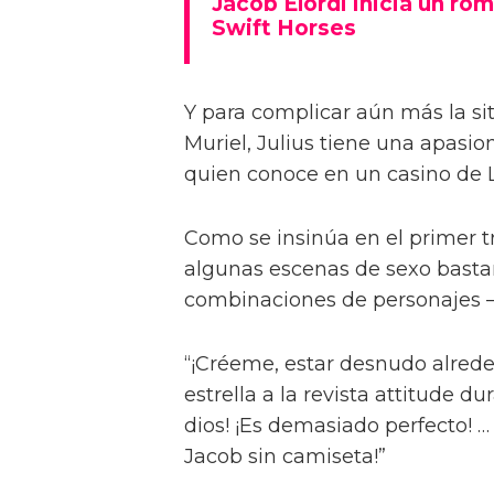
Jacob Elordi inicia un rom
Swift Horses
Y para complicar aún más la sit
Muriel, Julius tiene una apasi
quien conoce en un casino de 
Como se insinúa en el primer trá
algunas escenas de sexo bastan
combinaciones de personajes – 
“¡Créeme, estar desnudo alreded
estrella a la revista attitude d
dios! ¡Es demasiado perfecto! …
Jacob sin camiseta!”