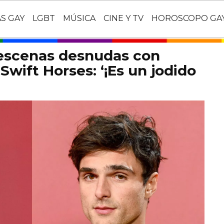
AS GAY
LGBT
MÚSICA
CINE Y TV
HOROSCOPO GA
 escenas desnudas con
Swift Horses: ‘¡Es un jodido