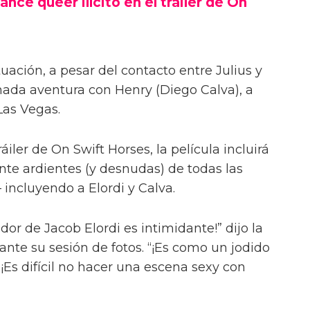
ance queer ilícito en el tráiler de On
uación, a pesar del contacto entre Julius y
onada aventura con Henry (Diego Calva), a
Las Vegas.
iler de On Swift Horses, la película incluirá
te ardientes (y desnudas) de todas las
incluyendo a Elordi y Calva.
or de Jacob Elordi es intimidante!” dijo la
urante su sesión de fotos. “¡Es como un jodido
 ¡Es difícil no hacer una escena sexy con