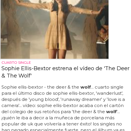
CUARTO SINGLE
Sophie Ellis-Bextor estrena el vídeo de 'The Deer
& The Wolf'
Sophie ellis-bextor - the deer & the
wolf
... cuarto single
para el último disco de sophie ellis-bextor, 'wanderlust',
después de 'young blood', 'runaway dreamer' y 'love is a
camera'... vídeo: sophie ellis-bextor acaba con el cartón
del colegio de sus retoños para 'the deer & the
wolf
'...
¡quién le iba a decir a la muñeca de porcelana más
popular de uk que volvería a tener éxito! los singles no
han pegado especialmente fuerte, pero el álbum ya es