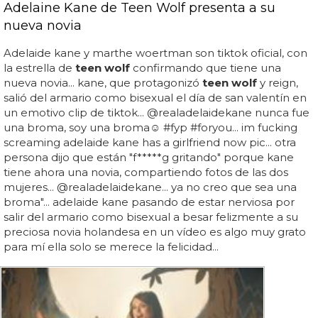
Adelaine Kane de Teen Wolf presenta a su
nueva novia
Adelaide kane y marthe woertman son tiktok oficial, con
la estrella de
teen wolf
confirmando que tiene una
nueva novia... kane, que protagonizó
teen wolf
y reign,
salió del armario como bisexual el día de san valentín en
un emotivo clip de tiktok... @realadelaidekane nunca fue
una broma, soy una broma☺️ #fyp #foryou... im fucking
screaming adelaide kane has a girlfriend now pic... otra
persona dijo que están "f*****g gritando" porque kane
tiene ahora una novia, compartiendo fotos de las dos
mujeres... @realadelaidekane... ya no creo que sea una
broma"... adelaide kane pasando de estar nerviosa por
salir del armario como bisexual a besar felizmente a su
preciosa novia holandesa en un vídeo es algo muy grato
para mí ella solo se merece la felicidad...