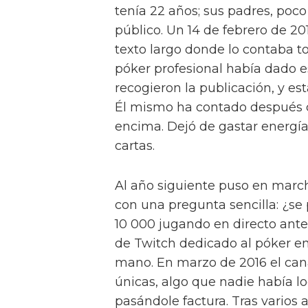
tenía 22 años; sus padres, poco
público. Un 14 de febrero de 20
texto largo donde lo contaba to
póker profesional había dado 
recogieron la publicación, y est
Él mismo ha contado después q
encima. Dejó de gastar energía
cartas.
Al año siguiente puso en mar
con una pregunta sencilla: ¿se
10 000 jugando en directo ant
de Twitch dedicado al póker en
mano. En marzo de 2016 el cana
únicas, algo que nadie había lo
pasándole factura. Tras varios 