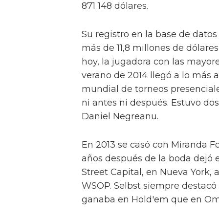
871 148 dólares.
Su registro en la base de datos
más de 11,8 millones de dólares
hoy, la jugadora con las mayor
verano de 2014 llegó a lo más a
mundial de torneos presenciale
ni antes ni después. Estuvo d
Daniel Negreanu.
En 2013 se casó con Miranda Fos
años después de la boda dejó e
Street Capital, en Nueva York,
WSOP. Selbst siempre destacó 
ganaba en Hold'em que en Oma