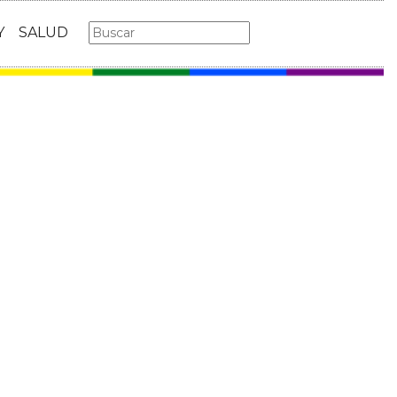
Y
SALUD