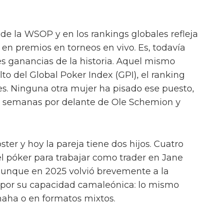
 de la WSOP y en los rankings globales refleja
 en premios en torneos en vivo. Es, todavía
es ganancias de la historia. Aquel mismo
lto del Global Poker Index (GPI), el ranking
s. Ninguna otra mujer ha pisado ese puesto,
os semanas por delante de Ole Schemion y
ter y hoy la pareja tiene dos hijos. Cuatro
l póker para trabajar como trader en Jane
 aunque en 2025 volvió brevemente a la
por su capacidad camaleónica: lo mismo
ha o en formatos mixtos.